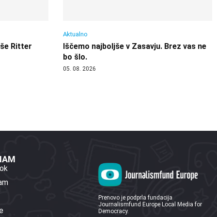
Aktualno
 še Ritter
Iščemo najboljše v Zasavju. Brez vas ne
bo šlo.
05. 08. 2026
 NAM
ok
ram
Prenovo je podprla fundacija
Journalismfund Europe Local Media for
e
Democracy.