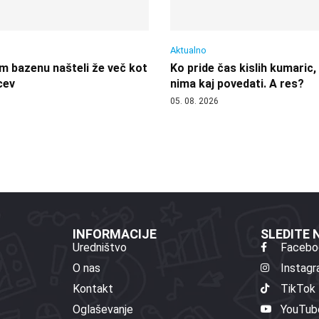
Aktualno
 bazenu našteli že več kot
Ko pride čas kislih kumaric,
cev
nima kaj povedati. A res?
05. 08. 2026
INFORMACIJE
SLEDITE
Uredništvo
Facebo
O nas
Instag
Kontakt
TikTok
Oglaševanje
YouTub