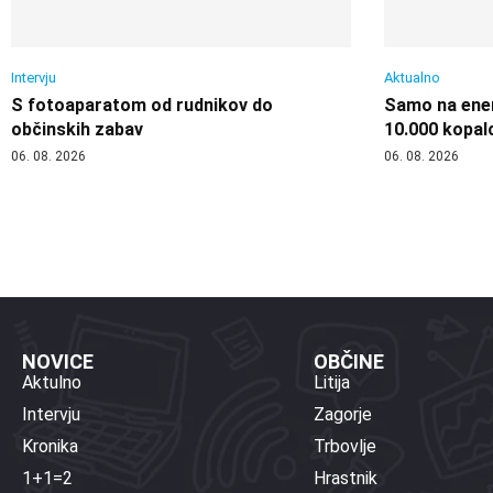
Intervju
Aktualno
S fotoaparatom od rudnikov do
Samo na enem
občinskih zabav
10.000 kopal
06. 08. 2026
06. 08. 2026
NOVICE
OBČINE
Aktulno
Litija
Intervju
Zagorje
Kronika
Trbovlje
1+1=2
Hrastnik