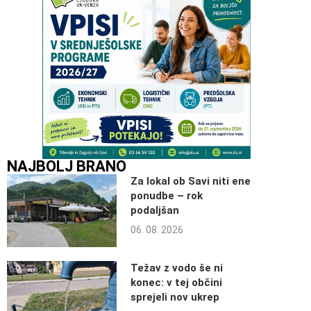
NAJBOLJ BRANO
Za lokal ob Savi niti ene
ponudbe – rok
podaljšan
06. 08. 2026
Težav z vodo še ni
konec: v tej občini
sprejeli nov ukrep