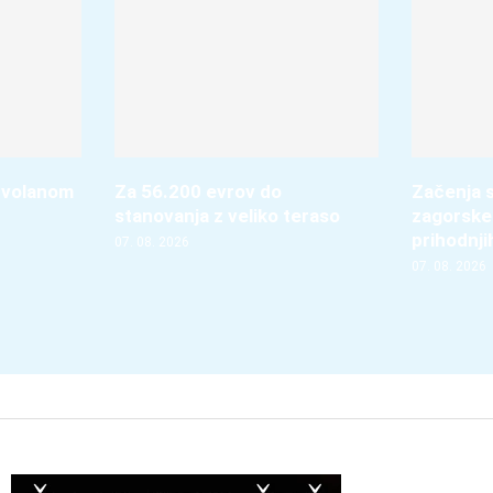
 volanom
Za 56.200 evrov do
Začenja s
stanovanja z veliko teraso
zagorske
prihodnji
07. 08. 2026
07. 08. 2026