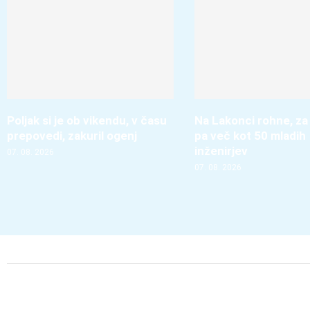
Poljak si je ob vikendu, v času
Na Lakonci rohne, za
prepovedi, zakuril ogenj
pa več kot 50 mladih
inženirjev
07. 08. 2026
07. 08. 2026