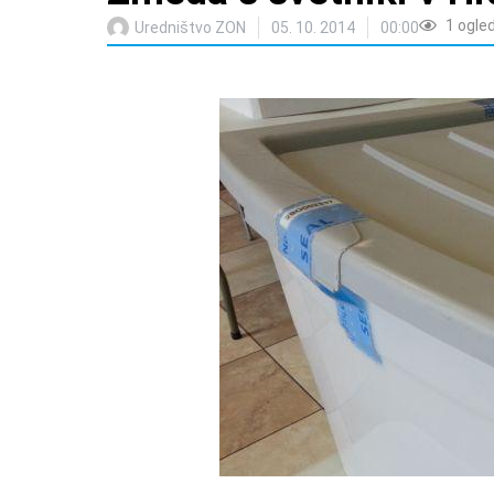
1
ogle
Uredništvo ZON
05. 10. 2014
00:00