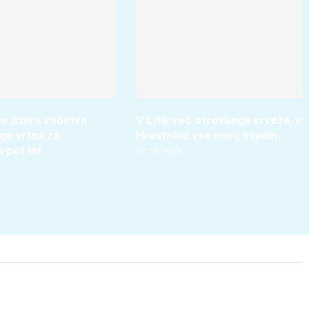
e izbira vodstva
V Litiji več otroškega vrveža, v
ga vrtca za
Hrastniku vse manj mladih
h pet let
07. 08. 2026