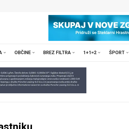
A
OBČINE
BREZ FILTRA
1+1=2
ŠPORT
astniku