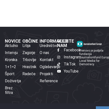
NOVICE
OBČINE
INFORMACIJE
SLEDITE
NAM
Aktulno
Litija
Uredništvo
Facebook
Prenovo je podprla
Intervju
Zagorje
O nas
fundacija
Instagram
Journalismfund Euro
Kronika
Trbovlje
Kontakt
Local Media for
TikTok
Democracy.
1+1=2
Hrastnik
Oglaševanje
YouTube
Šport
Radeče
Projekti
Doživetja
Reference
Brez
filtra