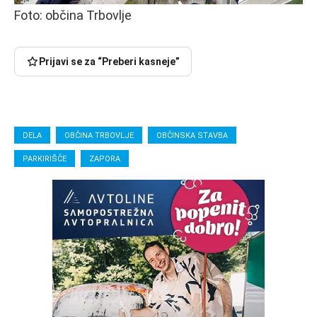
Foto: občina Trbovlje
Prijavi se za “Preberi kasneje”
DELA
OBČINA TRBOVLJE
OBČINSKA STAVBA
PARKIRIŠČE
ZAPORA