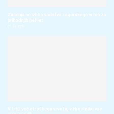
Začenja se izbira vodstva zagorskega vrtca za
prihodnjih pet let
07. 08. 2026
V Litiji več otroškega vrveža, v Hrastniku vse