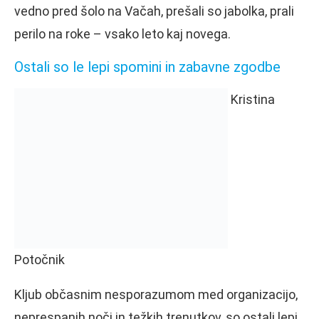
vedno pred šolo na Vačah, prešali so jabolka, prali
perilo na roke – vsako leto kaj novega.
Ostali so le lepi spomini in zabavne zgodbe
Kristina
Potočnik
Kljub občasnim nesporazumom med organizacijo,
neprespanih noči in težkih trenutkov, so ostali lepi