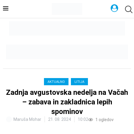
AKTUALNO
LITIJA
Zadnja avgustovska nedelja na Vačah
– zabava in zakladnica lepih
spominov
Maruša Mohar
21. 08. 2024
10:02
1
ogledov