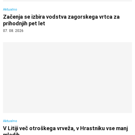
Aktualno
Začenja se izbira vodstva zagorskega vrtca za
prihodnjih pet let
07. 08. 2026
Aktualno
V Litiji več otroškega vrveža, v Hrastniku vse manj
mladih