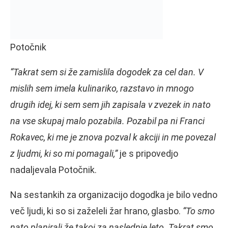
Potočnik
“Takrat sem si že zamislila dogodek za cel dan. V
mislih sem imela kulinariko, razstavo in mnogo
drugih idej, ki sem sem jih zapisala v zvezek in nato
na vse skupaj malo pozabila. Pozabil pa ni Franci
Rokavec, ki me je znova pozval k akciji in me povezal
z ljudmi, ki so mi pomagali,”
je s pripovedjo
nadaljevala Potočnik.
Na sestankih za organizacijo dogodka je bilo vedno
več ljudi, ki so si zaželeli žar hrano, glasbo.
“To smo
nato planirali že takoj za naslednje leto. Takrat smo