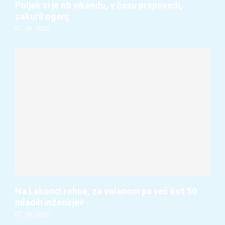
Poljak si je ob vikendu, v času prepovedi,
zakuril ogenj
07. 08. 2026
Na Lakonci rohne, za volanom pa več kot 50
mladih inženirjev
07. 08. 2026