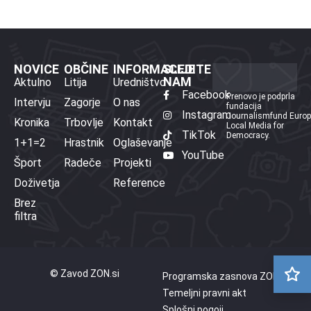
NOVICE
OBČINE
INFORMACIJE
SLEDITE
NAM
Aktulno
Litija
Uredništvo
Facebook
Prenovo je podprla
Intervju
Zagorje
O nas
fundacija
Instagram
Journalismfund Euro
Kronika
Trbovlje
Kontakt
Local Media for
TikTok
Democracy.
1+1=2
Hrastnik
Oglaševanje
YouTube
Šport
Radeče
Projekti
Doživetja
Reference
Brez
filtra
© Zavod ZON.si
Programska zasnova ZON
Temeljni pravni akt
Splošni pogoji