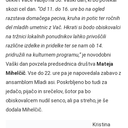
skozi cel dan.
“Od 11. do 16. ure bo na ogled
razstava domačega peciva, kruha in potic ter ročnih
del mladih umetnic z Vač. Hkrati si bodo obiskovalci
na tržnici lokalnih ponudnikov lahko privoščili
različne izdelke in pridelke ter se nam ob 14.
pridružili na kulturnem programu,”
je novodobni
Vaški dan povzela predsednica društva
Mateja
Mihelčič
. Vse do 22. ure pa je napovedala zabavo z
ansamblom Mladi asi. Poskrbljeno bo tudi za
jedačo, pijačo in srečelov, šotor pa bo
obiskovalcem nudil senco, ali pa streho, je še
dodala Mihelčič.
Kristina