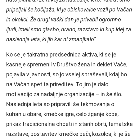
pripeljali še kočijaža, ki je obiskovalce vozil po Vačah
in okolici. Že drugi vaški dan je privabil ogromno
ljudi, imeli smo glasbo, hrano, razstavo in kup idej za
naslednja leta, ki jih kar ni zmanjkalo”.
Ko se je takratna predsednica aktiva, ki se je
kasneje spremenil v Društvo žena in deklet Vače,
pojavila v javnosti, so jo vselej spraševali, kdaj bo
na Vačah spet ta prireditev. To jim je dalo
motivacijo za nadaljnje organizacije – in še šlo.
Naslednja leta so pripravili še tekmovanja o
kuhanju obare, kmečke igre, celo žganje kope,
prikaz tradicionalne ohceti in starih obrti, tematske
razstave, postavitev kmečke peči, kozolca, ki je še