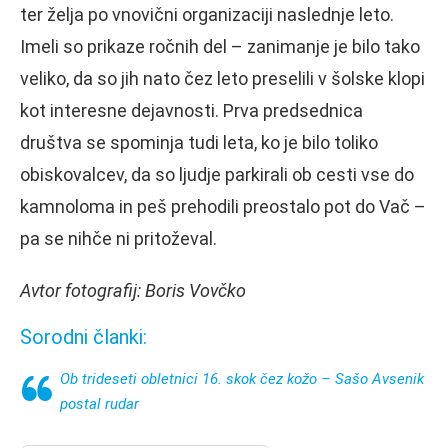
ter želja po vnovični organizaciji naslednje leto.
Imeli so prikaze ročnih del – zanimanje je bilo tako
veliko, da so jih nato čez leto preselili v šolske klopi
kot interesne dejavnosti. Prva predsednica
društva se spominja tudi leta, ko je bilo toliko
obiskovalcev, da so ljudje parkirali ob cesti vse do
kamnoloma in peš prehodili preostalo pot do Vač –
pa se nihče ni pritoževal.
Avtor fotografij: Boris Vovčko
Sorodni članki:
Ob trideseti obletnici 16. skok čez kožo – Sašo Avsenik
postal rudar