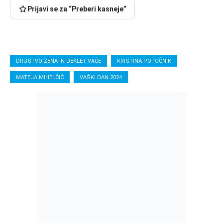
Prijavi se za “Preberi kasneje”
DRUŠTVO ŽENA IN DEKLET VAČE
KRISTINA POTOČNIK
MATEJA MIHELČIČ
VAŠKI DAN 2024