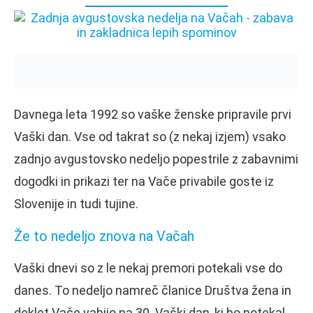
Davnega leta 1992 so vaške ženske pripravile prvi
Vaški dan. Vse od takrat so (z nekaj izjem) vsako
zadnjo avgustovsko nedeljo popestrile z zabavnimi
dogodki in prikazi ter na Vače privabile goste iz
Slovenije in tudi tujine.
Že to nedeljo znova na Vačah
Vaški dnevi so z le nekaj premori potekali vse do
danes. To nedeljo namreč članice Društva žena in
deklet Vače vabijo na 30. Vaški dan, ki bo potekal