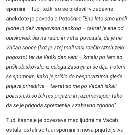
spomini – tudi težki so se prelevili v zabavne
anekdote je povedala Potočnik:
“Eno leto smo imeli
plohe in dež vsepovsod naokrog – takrat je ena od
obiskovalk šla na radio in v eter povedala, da je na
Vačah sonce (kot je v tej mali vasi rdečih streh zelo
pogosto) ter da Vaški dan vabi – kmalu po tem so
prišli obiskovalci iz celega Zasavja in še dlje. Potem
se spomnim, kako je prišlo do nesporazuma glede
prijave prireditve – takrat so me po Vačah iskali
policisti, ki so bili res prijazni in razumevajoči, tako
da se je prigoda spremenila v zabavno zgodbo”.
Tudi kasneje je povezava med ljudmi na Vačah
ostala, ostali so tudi spomini in nova prijateljstva