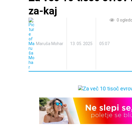
za-kaj
0
ogled
Maruša Mohar
13. 05. 2025
05:07