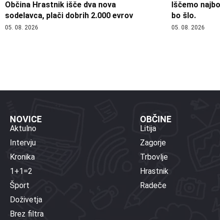
Občina Hrastnik išče dva nova
Iščemo najbol
sodelavca, plači dobrih 2.000 evrov
bo šlo.
05. 08. 2026
05. 08. 2026
NOVICE
OBČINE
Aktulno
Litija
Intervju
Zagorje
Kronika
Trbovlje
1+1=2
Hrastnik
Šport
Radeče
Doživetja
Brez filtra