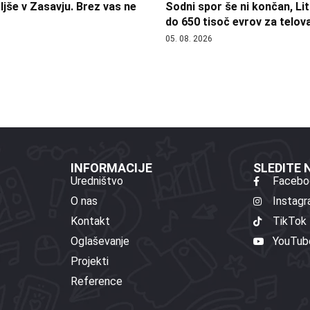
jše v Zasavju. Brez vas ne
Sodni spor še ni končan, Lit
do 650 tisoč evrov za telov
05. 08. 2026
INFORMACIJE
SLEDITE
Uredništvo
Facebo
O nas
Instag
Kontakt
TikTok
Oglaševanje
YouTub
Projekti
Reference