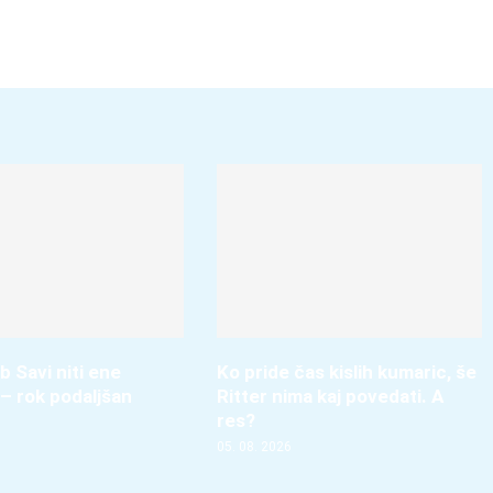
b Savi niti ene
Ko pride čas kislih kumaric, še
– rok podaljšan
Ritter nima kaj povedati. A
res?
05. 08. 2026