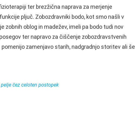
fizioterapiji ter brezžična naprava za merjenje
funkcije pljuč. Zobozdravniki bodo, kot smo našli v
je zobnih oblog in madežev, imeli pa bodo tudi nov
h posegov ter napravo za čiščenje zobozdravstvenih
i pomenijo zamenjavo starih, nadgradnjo storitev ali še
e pelje čez celoten postopek