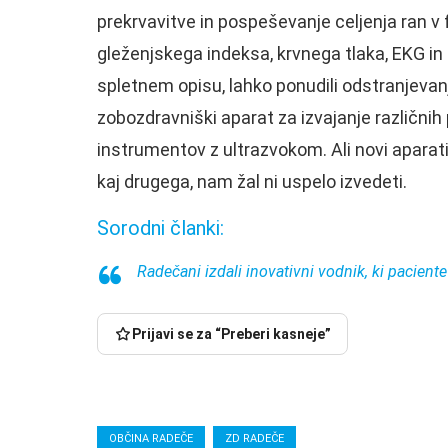
prekrvavitve in pospeševanje celjenja ran v 
gleženjskega indeksa, krvnega tlaka, EKG in 
spletnem opisu, lahko ponudili odstranjevan
zobozdravniški aparat za izvajanje različni
instrumentov z ultrazvokom. Ali novi aparat
kaj drugega, nam žal ni uspelo izvedeti.
Sorodni članki:
Radečani izdali inovativni vodnik, ki pacient
Prijavi se za “Preberi kasneje”
OBČINA RADEČE
ZD RADEČE