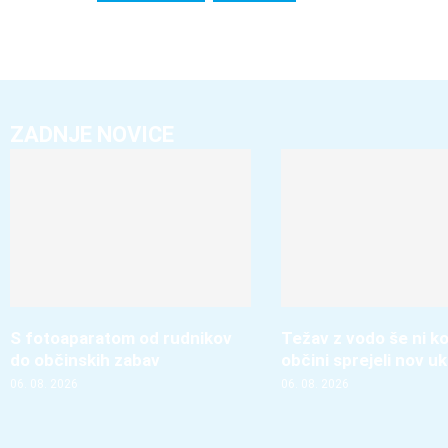
ZADNJE NOVICE
S fotoaparatom od rudnikov
Težav z vodo še ni ko
do občinskih zabav
občini sprejeli nov u
06. 08. 2026
06. 08. 2026