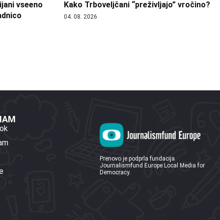
ijani vseeno
Kako Trboveljčani “preživljajo” vročino?
adnico
04. 08. 2026
 NAM
ok
ram
Prenovo je podprla fundacija
Journalismfund Europe Local Media for
e
Democracy.