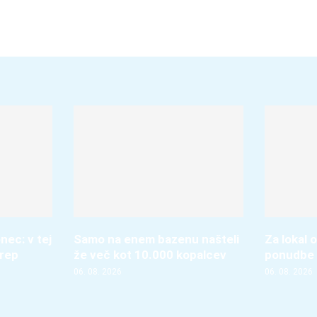
nec: v tej
Samo na enem bazenu našteli
Za lokal o
krep
že več kot 10.000 kopalcev
ponudbe 
06. 08. 2026
06. 08. 2026