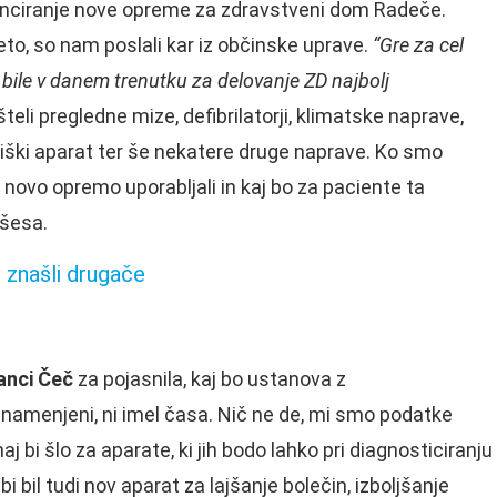
nanciranje nove opreme za zdravstveni dom Radeče.
eto, so nam poslali kar iz občinske uprave.
“Gre za cel
o bile v danem trenutku za delovanje ZD najbolj
teli pregledne mize, defibrilatorji, klimatske naprave,
ški aparat ter še nekatere druge naprave. Ko smo
 novo opremo uporabljali in kaj bo za paciente ta
ušesa.
 znašli drugače
anci Čeč
za pojasnila, kaj bo ustanova z
 namenjeni, ni imel časa. Nič ne de, mi smo podatke
 bi šlo za aparate, ki jih bodo lahko pri diagnosticiranju
 bi bil tudi nov aparat za lajšanje bolečin, izboljšanje