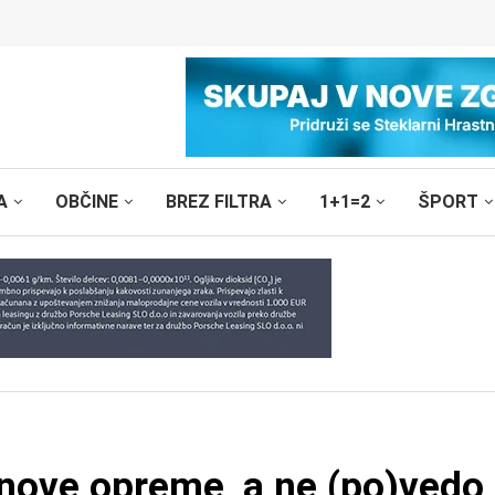
A
OBČINE
BREZ FILTRA
1+1=2
ŠPORT
 nove opreme, a ne (po)vedo