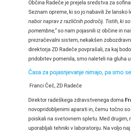
Občina Radeče je prejela sredstva za sofi
Seznam opreme, ki so jo nabavili že lansko l
nabor naprav z različnih področij. Tistih, ki s
pomembne,”
so nam pojasnili iz občine in naš
prezračevalni sistem, nekakšen zobozdravni
direktorja ZD Radeče povprašali, za kaj bodo
pridobitev pomenila, smo naleteli na gluha 
Časa za pojasnjevanje nimajo, pa smo se
Franci Čeč, ZD Radeče
Direktor radeškega zdravstvenega doma
Fr
novopridobljenimi aparati in, čemu točno so
poiskali na svetovnem spletu. Med drugim, naj
uporabljali tehniki v laboratoriju. Na voljo naj