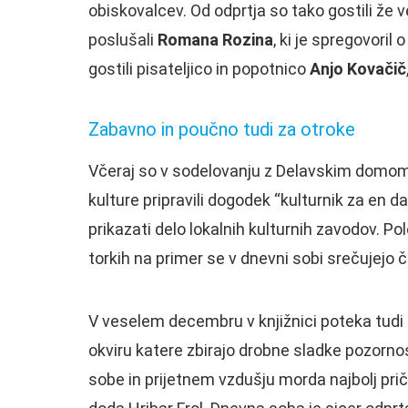
obiskovalcev. Od odprtja so tako gostili že 
poslušali
Romana Rozina
, ki je spregovori
gostili pisateljico in popotnico
Anjo Kovačič
Zabavno in poučno tudi za otroke
Včeraj so v sodelovanju z Delavskim domom
kulture pripravili dogodek “kulturnik za en 
prikazati delo lokalnih kulturnih zavodov. Po
torkih na primer se v dnevni sobi srečujejo 
V veselem decembru v knjižnici poteka tudi
okviru katere zbirajo drobne sladke pozorno
sobe in prijetnem vzdušju morda najbolj prič