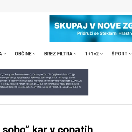
A
OBČINE
BREZ FILTRA
1+1=2
ŠPORT
 sobo” kar v copatih