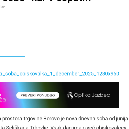
dov
a prostora trgovine Borovo je nova dnevna soba od junija
a Seliškarja Trbovlje. Vsak dan imajo več obiskovalcev.