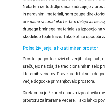
Nekateri se tudi dlje časa zadržujejo v pros
in naravnimi materiali, nam zaupa direktoric
prenosne računalnike ter tam delajo ali se uči
drugega bralnega materiala za izposojo na vol
skodelico tople kave. Tako kot se spodobi 
Polna življenja, a hkrati miren prostor
Prostor pogosto zaživi ob večjih skupinah, na
srečujejo na zdaj že tradicionalnih in zelo pri
literarnih večerov. Prav zaradi takšnih dogodk
večje dogodke primanjkovalo prostora.
Direktorica je že pred obnovo izpostavila rav
prostoru za literarne večere. Tako lahko povab