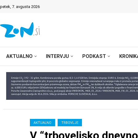
petek, 7. avgusta 2026
AKTUALNO
INTERVJU
PODKAST
KRONIK
AKTUALNO
TRBOVLJE
V “trboveljsko dnevno