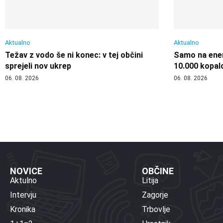
Aktualno
Aktualno
Težav z vodo še ni konec: v tej občini
Samo na enem
sprejeli nov ukrep
10.000 kopal
06. 08. 2026
06. 08. 2026
NOVICE
OBČINE
Aktulno
Litija
Intervju
Zagorje
Kronika
Trbovlje