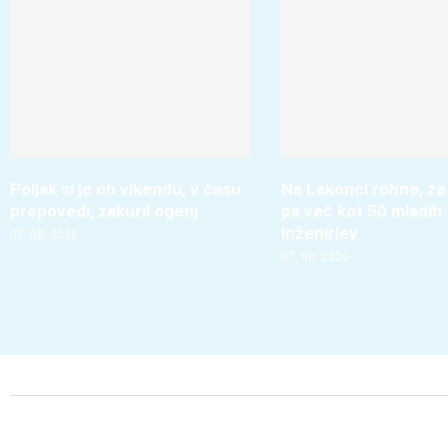
Poljak si je ob vikendu, v času
Na Lakonci rohne, za
prepovedi, zakuril ogenj
pa več kot 50 mladih
inženirjev
07. 08. 2026
07. 08. 2026