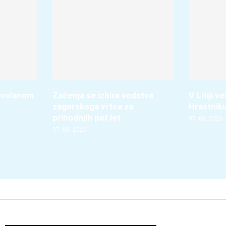
 volanom
Začenja se izbira vodstva
V Litiji 
zagorskega vrtca za
Hrastnik
prihodnjih pet let
07. 08. 2026
07. 08. 2026