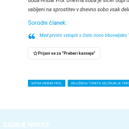
doda Hribar Frol. Dnevna soba je sicer odpr
vabljeni na sprostitev v dnevno sobo vsak delo
Sorodni članek:
Med prvimi vstopili v čisto novo trboveljsko 
Prijavi se za “Preberi kasneje”
KATRA HRIBAR FROL
KNJIŽNICA TONETA SELIŠKARJA TRB
ZADNJE NOVICE