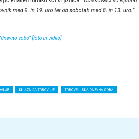
ta po enakem urniku kot knjižnica.
“Obiskovalci so vljudno
vnik med 9. in 19. uro ter ob sobotah med 8. in 13. uro.”
“dnevno sobo” [foto in video]
OVLJE
KNJIŽNICA TRBOVLJE
TRBOVELJSKA DNEVNA SOBA