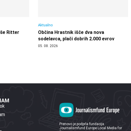
Aktualno
 še Ritter
Občina Hrastnik išče dva nova
sodelavca, plači dobrih 2.000 evrov
05. 08. 2026
 NAM
ok
ram
Prenovo je podprla fundacija
Journalismfund Europe Local Media for