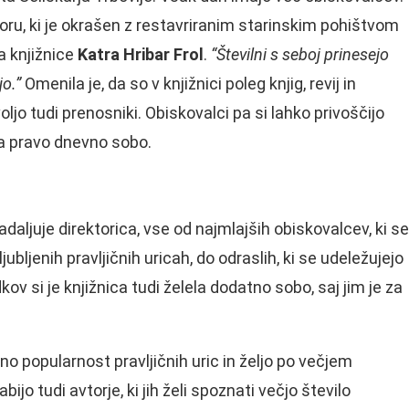
toru, ki je okrašen z restavriranim starinskim pohištvom
a knjižnice
Katra Hribar Frol
.
“Številni s seboj prinesejo
jo.”
Omenila je, da so v knjižnici poleg knjig, revij in
jo tudi prenosniki. Obiskovalci pa si lahko privoščijo
za pravo dnevno sobo.
daljuje direktorica, vse od najmlajših obiskovalcev, ki se
ljubljenih pravljičnih uricah, do odraslih, ki se udeležujejo
ov si je knjižnica tudi želela dodatno sobo, saj jim je za
no popularnost pravljičnih uric in željo po večjem
ijo tudi avtorje, ki jih želi spoznati večjo število