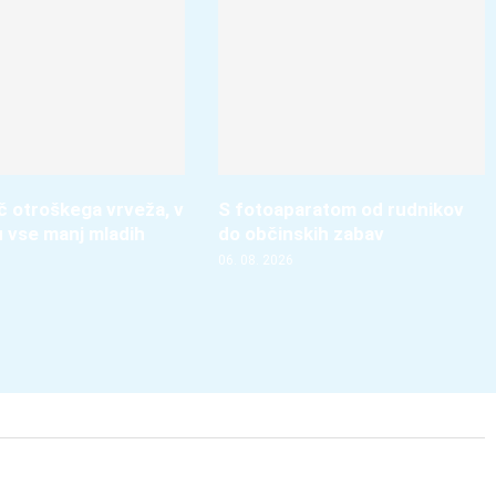
več otroškega vrveža, v
S fotoaparatom od rudnikov
u vse manj mladih
do občinskih zabav
06. 08. 2026