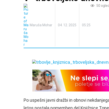
50
ogle
Maruša Mohar
04. 12. 2025
05:25
Po uspešni javni dražbi in obnovi nekdanjeg
letos postala pomemben del Knjižnice Tonet