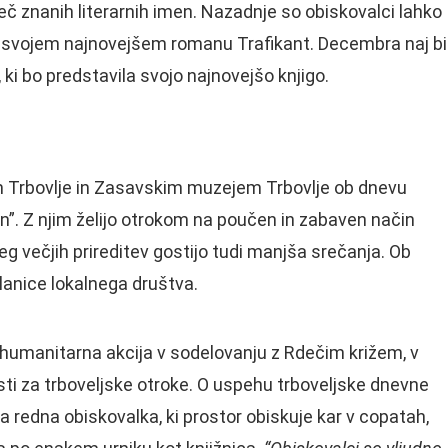
več znanih literarnih imen. Nazadnje so obiskovalci lahko
l o svojem najnovejšem romanu Trafikant. Decembra naj bi
, ki bo predstavila svojo najnovejšo knjigo.
 Trbovlje in Zasavskim muzejem Trbovlje ob dnevu
dan”. Z njim želijo otrokom na poučen in zabaven način
leg večjih prireditev gostijo tudi manjša srečanja. Ob
članice lokalnega društva.
 humanitarna akcija v sodelovanju z Rdečim križem, v
sti za trboveljske otroke. O uspehu trboveljske dnevne
a redna obiskovalka, ki prostor obiskuje kar v copatah,