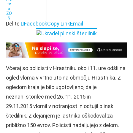
Delite
Facebook
Copy Link
Email
Včeraj so policisti v Hrastniku okoli 11. ure odšli na
ogled vloma v vrtno uto na območju Hrastnika. Z
ogledom kraja je bilo ugotovljeno, da je
neznani storilec med 26. 11. 2015 in
29.11.2015 vlomil v notranjost in odtujil plinski
štedilnik. Z dejanjem je lastnika oškodoval za
približno 150 evrov. Policisti nadaljujejo z delom.