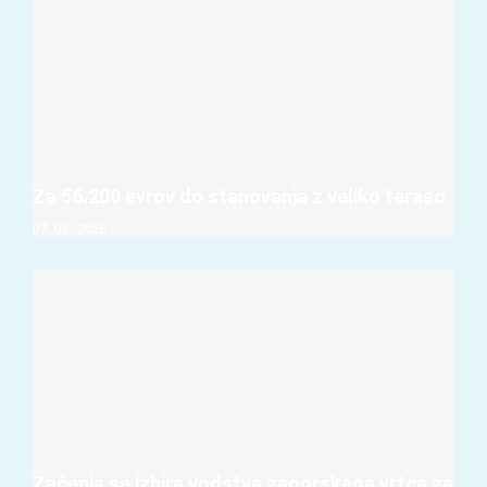
Za 56.200 evrov do stanovanja z veliko teraso
07. 08. 2026
Začenja se izbira vodstva zagorskega vrtca za