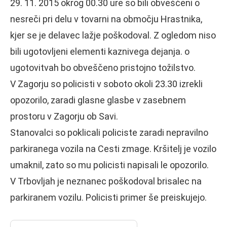
29. 11. 2015 okrog 00.30 ure so bili obveščeni o
nesreči pri delu v tovarni na območju Hrastnika,
kjer se je delavec lažje poškodoval. Z ogledom niso
bili ugotovljeni elementi kaznivega dejanja. o
ugotovitvah bo obveščeno pristojno tožilstvo.
V Zagorju so policisti v soboto okoli 23.30 izrekli
opozorilo, zaradi glasne glasbe v zasebnem
prostoru v Zagorju ob Savi.
Stanovalci so poklicali policiste zaradi nepravilno
parkiranega vozila na Cesti zmage. Kršitelj je vozilo
umaknil, zato so mu policisti napisali le opozorilo.
V Trbovljah je neznanec poškodoval brisalec na
parkiranem vozilu. Policisti primer še preiskujejo.