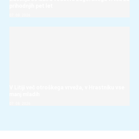
prihodnjih pet let
07. 08. 2026
V Litiji več otroškega vrveža, v Hrastniku vse
manj mladih
07. 08. 2026