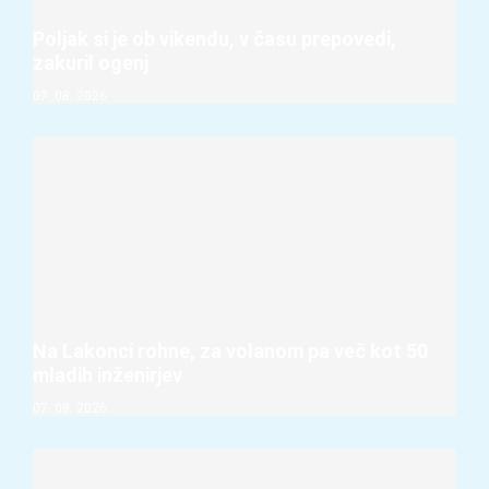
Poljak si je ob vikendu, v času prepovedi,
zakuril ogenj
07. 08. 2026
Na Lakonci rohne, za volanom pa več kot 50
mladih inženirjev
07. 08. 2026