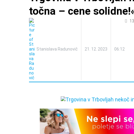
točna – cene solidne!
1
Stanislava Radunovič
21. 12. 2023
06:12