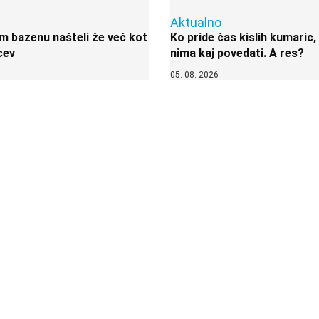
Aktualno
 bazenu našteli že več kot
Ko pride čas kislih kumaric,
cev
nima kaj povedati. A res?
05. 08. 2026