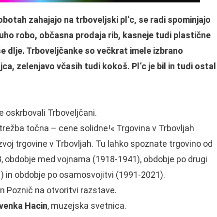
sobotah zahajajo na trboveljski pl
‘
c, se radi spominjajo
 suho robo, občasna prodaja rib, kasneje tudi plastične
 še dlje. Trboveljčanke so večkrat imele izbrano
jca, zelenjavo včasih tudi kokoš. Pl
‘
c je bil in tudi ostal
e oskrbovali Trboveljčani.
ežba točna – cene solidne!« Trgovina v Trbovljah
zvoj trgovine v Trbovljah. Tu lahko spoznate trgovino od
8, obdobje med vojnama (1918-1941), obdobje po drugi
) in obdobje po osamosvojitvi (1991-2021).
n Poznič na otvoritvi razstave.
evenka Hacin
, muzejska svetnica.