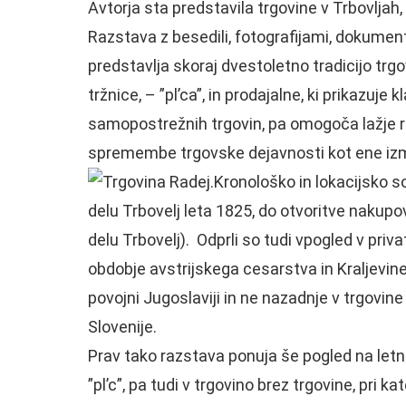
Avtorja sta predstavila trgovine v Trbovljah, 
Razstava z besedili, fotografijami, dokumenti 
predstavlja skoraj dvestoletno tradicijo tr
tržnice, – ”pl’ca”, in prodajalne, ki prikazuj
samopostrežnih trgovin, pa omogoča lažje ra
spremembe trgovske dejavnosti kot ene izm
Kronološko in lokacijsko 
delu Trbovelj leta 1825, do otvoritve naku
delu Trbovelj). Odprli so tudi vpogled v priva
obdobje avstrijskega cesarstva in Kraljevin
povojni Jugoslaviji in ne nazadnje v trgovi
Slovenije.
Prav tako razstava ponuja še pogled na let
”pl’c”, pa tudi v trgovino brez trgovine, pri kat