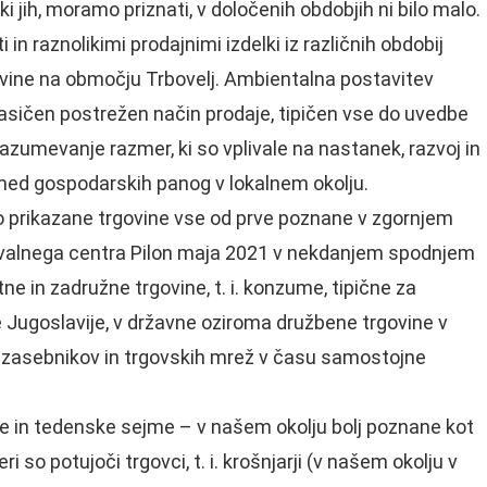
ki jih, moramo priznati, v določenih obdobjih ni bilo malo.
in raznolikimi prodajnimi izdelki iz različnih obdobij
govine na območju Trbovelj. Ambientalna postavitev
e klasičen postrežen način prodaje, tipičen vse do uvedbe
zumevanje razmer, ki so vplivale na nastanek, razvoj in
ed gospodarskih panog v lokalnem okolju.
so prikazane trgovine vse od prve poznane v zgornjem
povalnega centra Pilon maja 2021 v nekdanjem spodnjem
tne in zadružne trgovine, t. i. konzume, tipične za
e Jugoslavije, v državne oziroma družbene trgovine v
ne zasebnikov in trgovskih mrež v času samostojne
ne in tedenske sejme – v našem okolju bolj poznane kot
eri so potujoči trgovci, t. i. krošnjarji (v našem okolju v