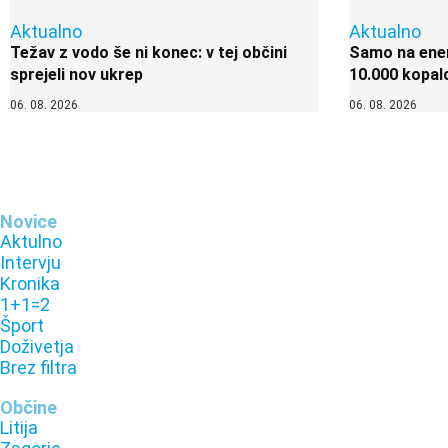
Aktualno
Aktualno
Težav z vodo še ni konec: v tej občini
Samo na enem
sprejeli nov ukrep
10.000 kopal
06. 08. 2026
06. 08. 2026
Novice
Aktulno
Intervju
Kronika
1+1=2
Šport
Doživetja
Brez filtra
Občine
Litija