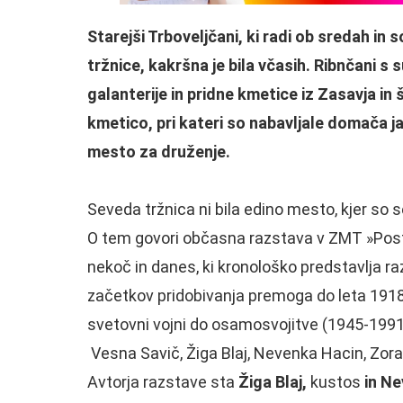
Starejši Trboveljčani, ki radi ob sredah in 
tržnice, kakršna je bila včasih. Ribnčani s
galanterije in pridne kmetice iz Zasavja in
kmetico, pri kateri so nabavljale domača ja
mesto za druženje.
Seveda tržnica ni bila edino mesto, kjer so s
O tem govori občasna razstava v ZMT »Postr
nekoč in danes, ki kronološko predstavlja ra
začetkov pridobivanja premoga do leta 191
svetovni vojni do osamosvojitve (1945-1991
Vesna Savič, Žiga Blaj, Nevenka Hacin, Zora
Avtorja razstave sta
Žiga Blaj,
kustos
in N