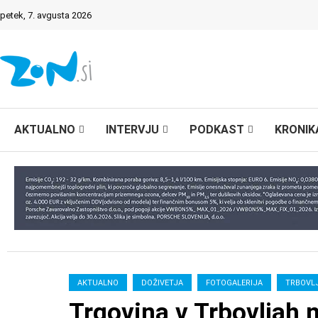
petek, 7. avgusta 2026
AKTUALNO
INTERVJU
PODKAST
KRONIK
AKTUALNO
DOŽIVETJA
FOTOGALERIJA
TRBOVL
Trgovina v Trbovljah 