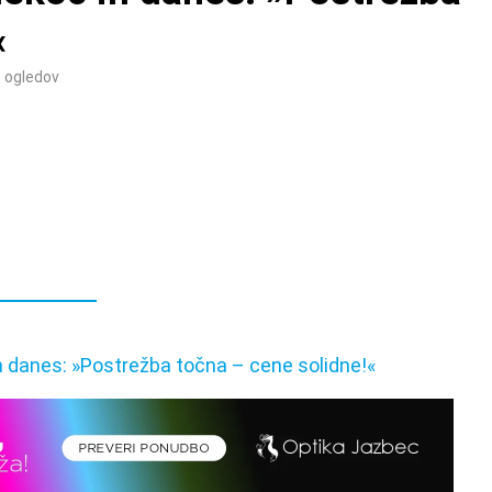
«
3
ogledov