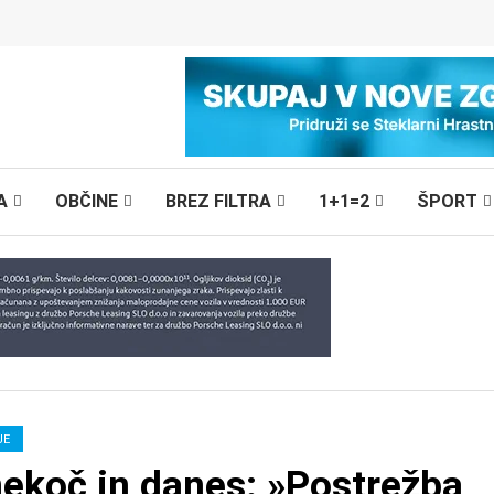
A
OBČINE
BREZ FILTRA
1+1=2
ŠPORT
JE
nekoč in danes: »Postrežba