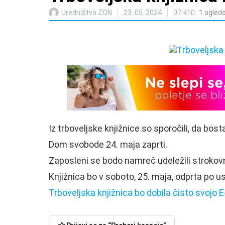
Uredništvo ZON
23. 05. 2024
07:41
1
ogled
Iz trboveljske knjižnice so sporočili, da bos
Dom svobode 24. maja zaprti.
Zaposleni se bodo namreč udeležili strokovn
Knjižnica bo v soboto, 25. maja, odprta po u
Trboveljska knjižnica bo dobila čisto svojo E