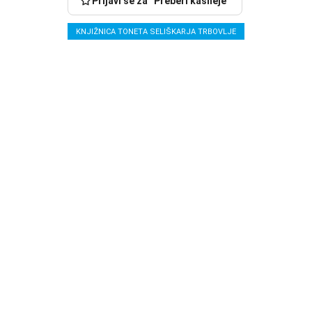
Prijavi se za “Preberi kasneje”
KNJIŽNICA TONETA SELIŠKARJA TRBOVLJE