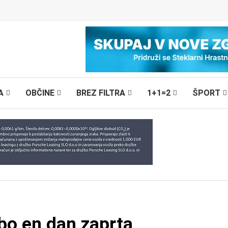
A
OBČINE
BREZ FILTRA
1+1=2
ŠPORT
 bo en dan zaprta