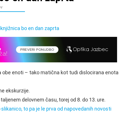
ov
ta obe enoti – tako matična kot tudi dislocirana enota
e ekskurzije.
staljenem delovnem času, torej od 8. do 13. ure.
-slikanico, to pa je le prva od napovedanih novosti