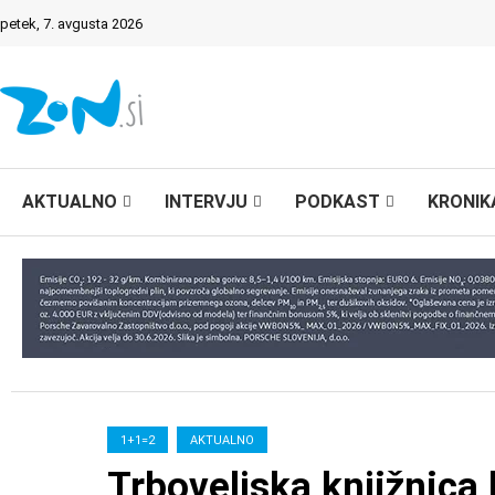
petek, 7. avgusta 2026
AKTUALNO
INTERVJU
PODKAST
KRONIK
1+1=2
AKTUALNO
Trboveljska knjižnica