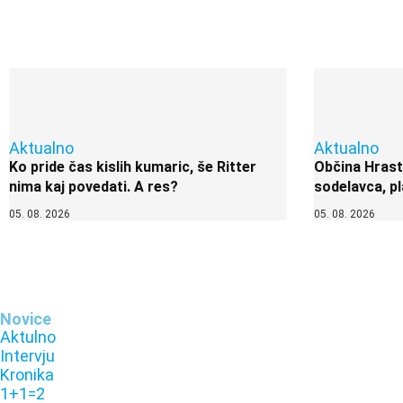
Aktualno
Aktualno
Ko pride čas kislih kumaric, še Ritter
Občina Hrast
nima kaj povedati. A res?
sodelavca, pl
05. 08. 2026
05. 08. 2026
Novice
Aktulno
Intervju
Kronika
1+1=2