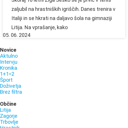
zaljubil na hrastniških igriščih. Danes trenira v
Italiji in se hkrati na daljavo šola na gimnaziji
Litija. Na vprašanje, kako
05. 06. 2024
Novice
Aktulno
Intervju
Kronika
1+1=2
Šport
Doživetja
Brez filtra
Občine
Litija
Zagorje
Trbovlje
Hrastnik