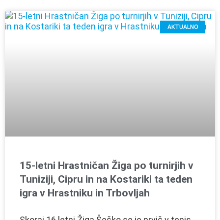
AKTUALNO
15-letni Hrastničan Žiga po turnirjih v
Tuniziji, Cipru in na Kostariki ta teden
igra v Hrastniku in Trbovljah
Skoraj 16 letni Žiga Šeško se je prvič v tenis