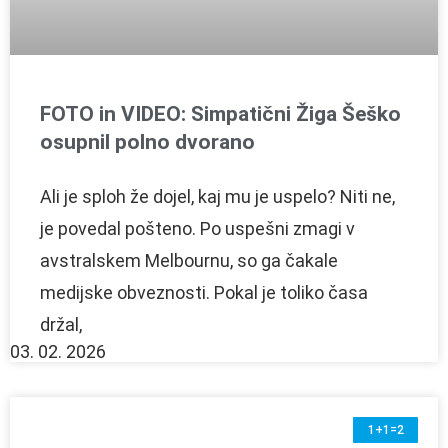
FOTO in VIDEO: Simpatični Žiga Šeško
osupnil polno dvorano
Ali je sploh že dojel, kaj mu je uspelo? Niti ne,
je povedal pošteno. Po uspešni zmagi v
avstralskem Melbournu, so ga čakale
medijske obveznosti. Pokal je toliko časa
držal,
03. 02. 2026
1+1=2