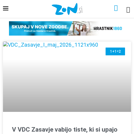
1+1=2
V VDC Zasavje vabijo tiste, ki si upajo