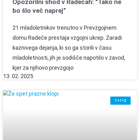
Opozorilni shod v Radečah: “Tako ne
bo šlo več naprej”
21 mladoletnikov trenutno v Prevzgojnem
domu Radeče prestaja vzgojni ukrep. Zaradi
kaznivega dejanja, ki so ga storili v času
mladoletnosti, jih je sodišče napotilo v zavod,
kjer za njihovo prevzgojo
13. 02. 2025
1+1=2