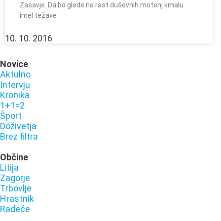
Zasavje. Da bo glede na rast duševnih motenj kmalu
imel težave
10. 10. 2016
Novice
Aktulno
Intervju
Kronika
1+1=2
Šport
Doživetja
Brez filtra
Občine
Litija
Zagorje
Trbovlje
Hrastnik
Radeče