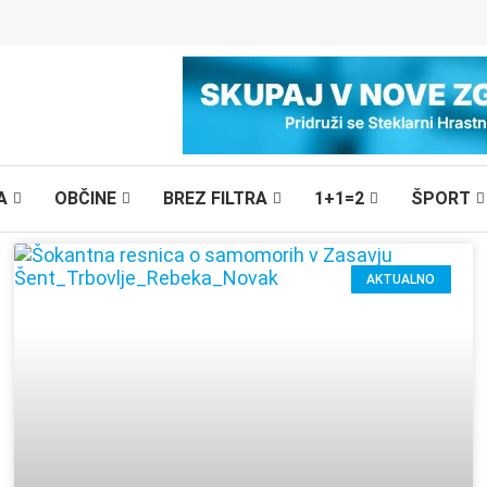
A
OBČINE
BREZ FILTRA
1+1=2
ŠPORT
AKTUALNO