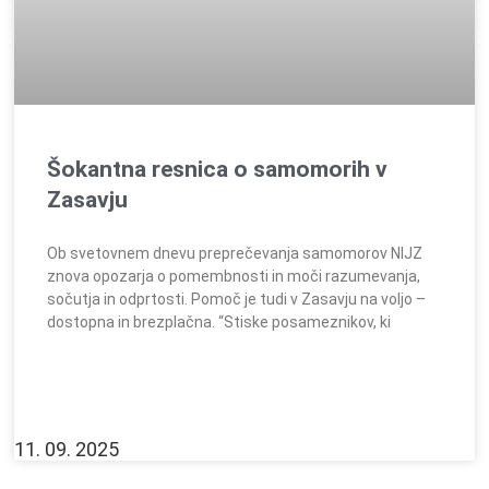
Šokantna resnica o samomorih v
Zasavju
Ob svetovnem dnevu preprečevanja samomorov NIJZ
znova opozarja o pomembnosti in moči razumevanja,
sočutja in odprtosti. Pomoč je tudi v Zasavju na voljo –
dostopna in brezplačna. “Stiske posameznikov, ki
11. 09. 2025