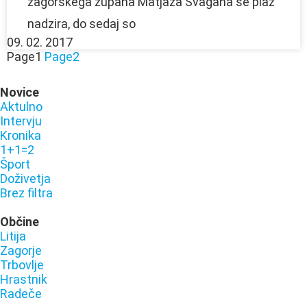
zagorskega župana Matjaža Švagana se plaz
nadzira, do sedaj so
09. 02. 2017
Page
1
Page
2
Novice
Aktulno
Intervju
Kronika
1+1=2
Šport
Doživetja
Brez filtra
Občine
Litija
Zagorje
Trbovlje
Hrastnik
Radeče