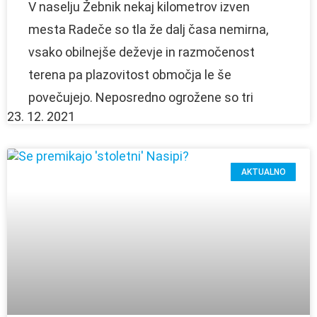
V naselju Žebnik nekaj kilometrov izven
mesta Radeče so tla že dalj časa nemirna,
vsako obilnejše deževje in razmočenost
terena pa plazovitost območja le še
povečujejo. Neposredno ogrožene so tri
23. 12. 2021
AKTUALNO