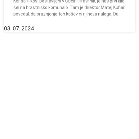
Ker so ti koši postavljeni v Občini Hrastnik, je naš prvi klic
šel na hrastniško komunalo. Tam je direktor Matej Kuhar
povedal, da praznjenje teh košev ni njihova naloga. Da
03. 07. 2024