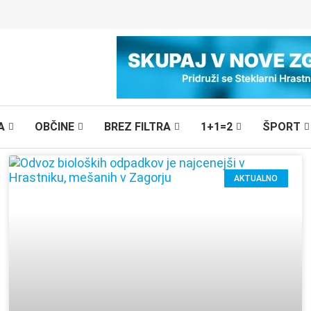
A
OBČINE
BREZ FILTRA
1+1=2
ŠPORT
AKTUALNO