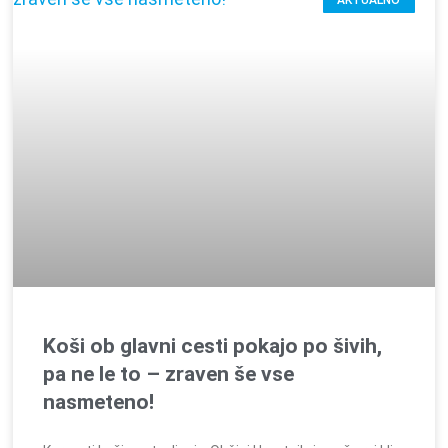
AKTUALNO
Koši ob glavni cesti pokajo po šivih,
pa ne le to – zraven še vse
nasmeteno!