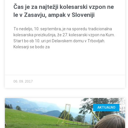
Čas je za najtežji kolesarski vzpon ne
le v Zasavju, ampak v Sloveniji
To nedeljo, 10. septembra, je na sporedu tradicionalna
kolesarska preizkušnja, že 27. kolesarski vzpon na Kum.
Start bo ob 10. uri pri Delavskem domu v Trbovljah.
Kolesarji se bodo za
06. 09. 2017
AKTUALNO