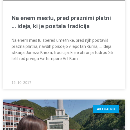
Na enem mestu, pred praznimi platni
… ideja, ki je postala tradicija
Na enem mestu zbereš umetnike, pred njih postaviš
prazna platna, navdih poiščejo v lepotah Kuma, … Ideja
slikarja Janeza Kneza, tradicija, ki se ohranja tudi po 26
letih od prvega Ex-tempore Art Kum.
16. 10. 2017
AKTUALNO