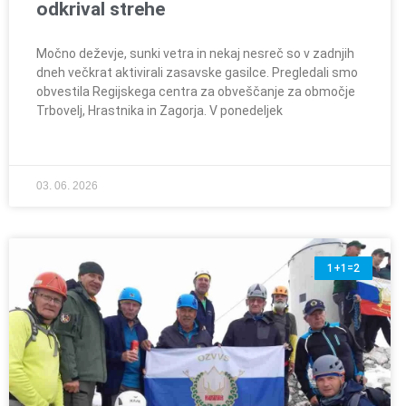
odkrival strehe
Močno deževje, sunki vetra in nekaj nesreč so v zadnjih
dneh večkrat aktivirali zasavske gasilce. Pregledali smo
obvestila Regijskega centra za obveščanje za območje
Trbovelj, Hrastnika in Zagorja. V ponedeljek
03. 06. 2026
1+1=2