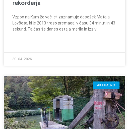
rekorderja
Vzpon na Kum že več let zaznamuje dosežek Mateja
Lovšeta, ki je 2013 traso premagal v času 34 minut in 43
sekund. Ta čas še danes ostaja merilo in izziv
30. 04. 2026
AKTUALNO