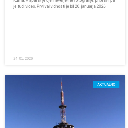
Kuma. V aparat je ujel neverjetne fotografije, pripravil pa
je tudi video. Prvi val vidnosti je bil 20. januarja 2026
24. 01. 2026
AKTUALNO