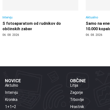
Intervju
Aktualno
S fotoaparatom od rudnikov do
Samo na enem
občinskih zabav
10.000 kopal
06. 08. 2026
06. 08. 2026
NOVICE
OBČINE
Aktulno
Litija
Intervju
Zagorje
Kronika
Trbovlje
1+1=2
Hrastnik