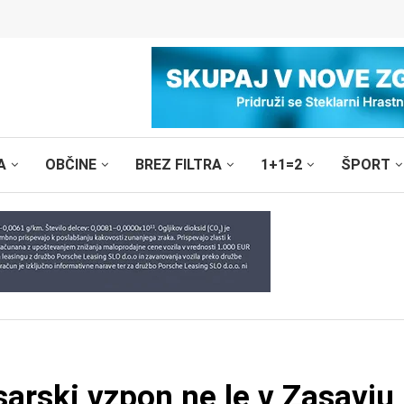
A
OBČINE
BREZ FILTRA
1+1=2
ŠPORT
esarski vzpon ne le v Zasavju,