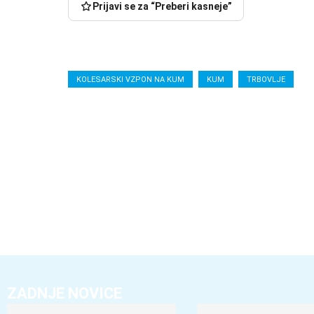
Prijavi se za “Preberi kasneje”
KOLESARSKI VZPON NA KUM
KUM
TRBOVLJE
ZADNJE NOVICE