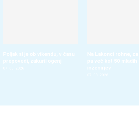
Poljak si je ob vikendu, v času
Na Lakonci rohne, za
prepovedi, zakuril ogenj
pa več kot 50 mladih
inženirjev
07. 08. 2026
07. 08. 2026