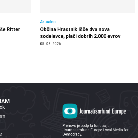
Aktualno
 še Ritter
Občina Hrastnik išče dva nova
sodelavca, plači dobrih 2.000 evrov
05. 08. 2026
 NAM
ok
ram
Prenovo je podprla fundacija
Journalismfund Europe Local Media for
e
Democracy.