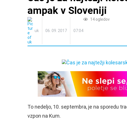
ampak v Sloveniji
14
ogledov
uk
06. 09. 2017
07:04
To nedeljo, 10. septembra, je na sporedu tra
vzpon na Kum.