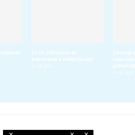
 volanom
Za 56.200 evrov do
Začenja s
stanovanja z veliko teraso
zagorske
prihodnji
07. 08. 2026
07. 08. 2026