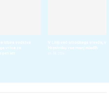
e izbira vodstva
V Litiji več otroškega vrveža, v
ga vrtca za
Hrastniku vse manj mladih
h pet let
07. 08. 2026