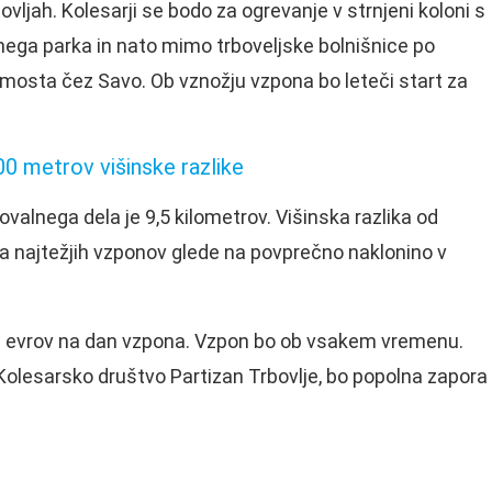
vljah. Kolesarji se bodo za ogrevanje v strnjeni koloni s
ega parka in nato mimo trboveljske bolnišnice po
o mosta čez Savo. Ob vznožju vzpona bo leteči start za
0 metrov višinske razlike
valnega dela je 9,5 kilometrov. Višinska razlika od
a najtežjih vzponov glede na povprečno naklonino v
 20 evrov na dan vzpona. Vzpon bo ob vsakem vremenu.
Kolesarsko društvo Partizan Trbovlje, bo popolna zapora