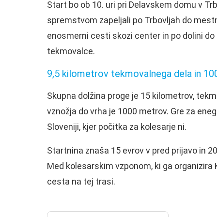
Start bo ob 10. uri pri Delavskem domu v Trbo
spremstvom zapeljali po Trbovljah do mestn
enosmerni cesti skozi center in po dolini d
tekmovalce.
9,5 kilometrov tekmovalnega dela in 100
Skupna dolžina proge je 15 kilometrov, tekmo
vznožja do vrha je 1000 metrov. Gre za eneg
Sloveniji, kjer počitka za kolesarje ni.
Startnina znaša 15 evrov v pred prijavo in
Med kolesarskim vzponom, ki ga organizira 
cesta na tej trasi.