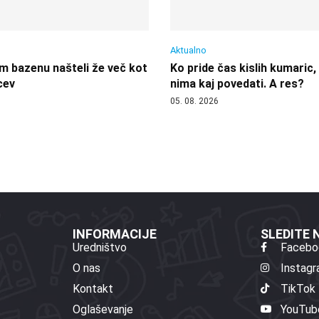
Aktualno
 bazenu našteli že več kot
Ko pride čas kislih kumaric,
cev
nima kaj povedati. A res?
05. 08. 2026
INFORMACIJE
SLEDITE
Uredništvo
Facebo
O nas
Instag
Kontakt
TikTok
Oglaševanje
YouTub