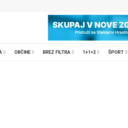
A
OBČINE
BREZ FILTRA
1+1=2
ŠPORT