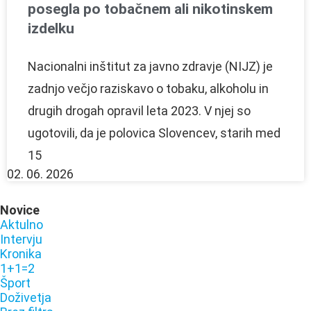
posegla po tobačnem ali nikotinskem
izdelku
Nacionalni inštitut za javno zdravje (NIJZ) je
zadnjo večjo raziskavo o tobaku, alkoholu in
drugih drogah opravil leta 2023. V njej so
ugotovili, da je polovica Slovencev, starih med
15
02. 06. 2026
Novice
Aktulno
Intervju
Kronika
1+1=2
Šport
Doživetja