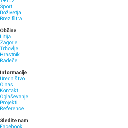
1+1=2
Šport
Doživetja
Brez filtra
Občine
Litija
Zagorje
Trbovlje
Hrastnik
Radeče
Informacije
Uredništvo
O nas
Kontakt
Oglaševanje
Projekti
Reference
Sledite nam
Facebook