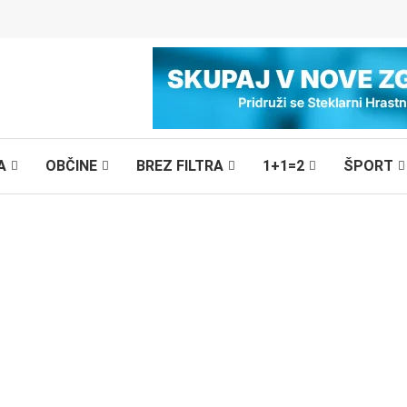
A
OBČINE
BREZ FILTRA
1+1=2
ŠPORT