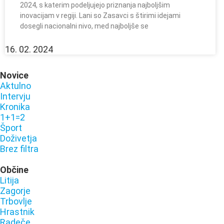
2024, s katerim podeljujejo priznanja najboljšim
inovacijam v regiji. Lani so Zasavci s štirimi idejami
dosegli nacionalni nivo, med najboljše se
16. 02. 2024
Novice
Aktulno
Intervju
Kronika
1+1=2
Šport
Doživetja
Brez filtra
Občine
Litija
Zagorje
Trbovlje
Hrastnik
Radeče