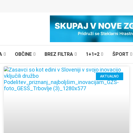
A
OBČINE
BREZ FILTRA
1+1=2
ŠPORT
AKTUALNO