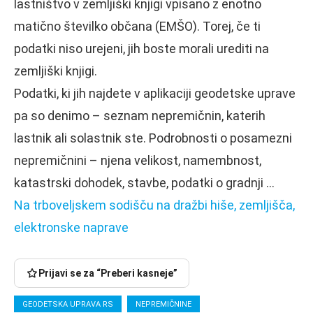
lastništvo v zemljiški knjigi vpisano z enotno
matično številko občana (EMŠO). Torej, če ti
podatki niso urejeni, jih boste morali urediti na
zemljiški knjigi.
Podatki, ki jih najdete v aplikaciji geodetske uprave
pa so denimo – seznam nepremičnin, katerih
lastnik ali solastnik ste. Podrobnosti o posamezni
nepremičnini – njena velikost, namembnost,
katastrski dohodek, stavbe, podatki o gradnji …
Na trboveljskem sodišču na dražbi hiše, zemljišča,
elektronske naprave
Prijavi se za “Preberi kasneje”
GEODETSKA UPRAVA RS
NEPREMIČNINE