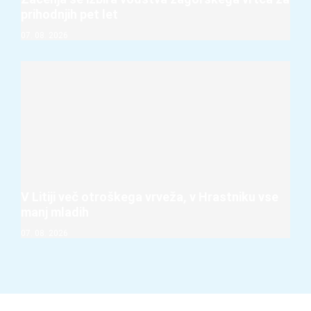
prihodnjih pet let
07. 08. 2026
V Litiji več otroškega vrveža, v Hrastniku vse
manj mladih
07. 08. 2026