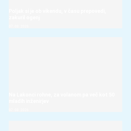
Poljak si je ob vikendu, v času prepovedi,
zakuril ogenj
07. 08. 2026
Na Lakonci rohne, za volanom pa več kot 50
mladih inženirjev
07. 08. 2026