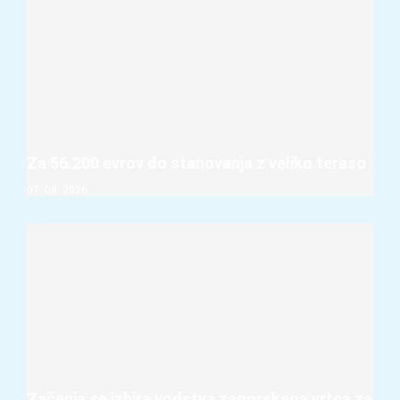
Za 56.200 evrov do stanovanja z veliko teraso
07. 08. 2026
Začenja se izbira vodstva zagorskega vrtca za