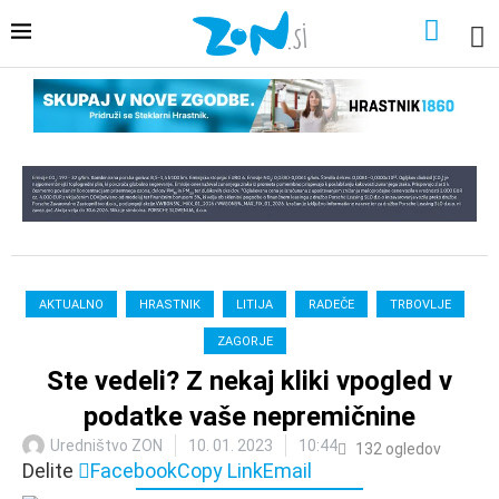
AKTUALNO
HRASTNIK
LITIJA
RADEČE
TRBOVLJE
ZAGORJE
Ste vedeli? Z nekaj kliki vpogled v
podatke vaše nepremičnine
Uredništvo ZON
10. 01. 2023
10:44
132
ogledov
Delite
Facebook
Copy Link
Email