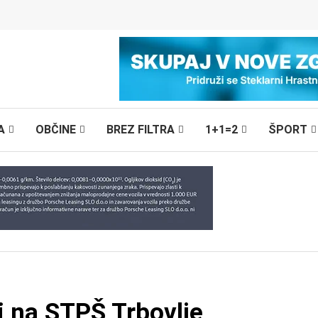
A
OBČINE
BREZ FILTRA
1+1=2
ŠPORT
i na STPŠ Trbovlje