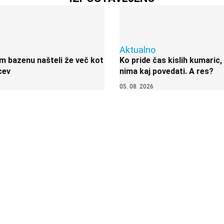
Aktualno
 bazenu našteli že več kot
Ko pride čas kislih kumaric,
cev
nima kaj povedati. A res?
05. 08. 2026