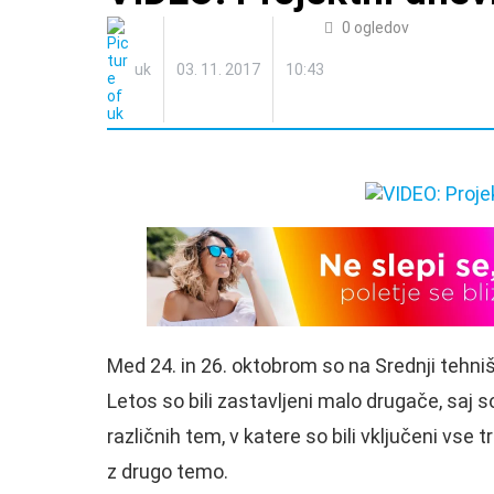
0
ogledov
uk
03. 11. 2017
10:43
Med 24. in 26. oktobrom so na Srednji tehniški
Letos so bili zastavljeni malo drugače, saj so 
različnih tem, v katere so bili vključeni vse t
z drugo temo.