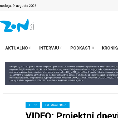
nedelja, 9. avgusta 2026
AKTUALNO
INTERVJU
PODKAST
KRONIK
1+1=2
FOTOGALERIJA
VIDEO: Projektni dnev