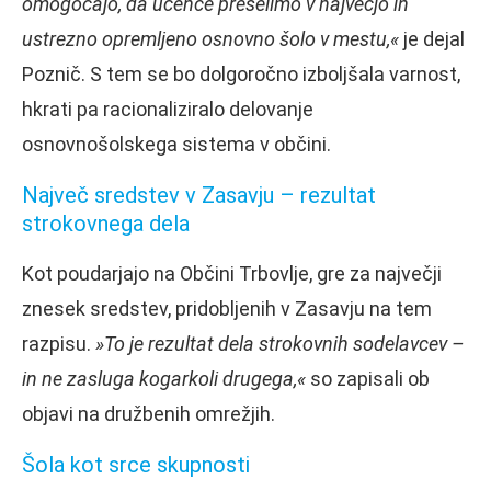
omogočajo, da učence preselimo v največjo in
ustrezno opremljeno osnovno šolo v mestu,«
je dejal
Poznič. S tem se bo dolgoročno izboljšala varnost,
hkrati pa racionaliziralo delovanje
osnovnošolskega sistema v občini.
Največ sredstev v Zasavju – rezultat
strokovnega dela
Kot poudarjajo na Občini Trbovlje, gre za največji
znesek sredstev, pridobljenih v Zasavju na tem
razpisu.
»To je rezultat dela strokovnih sodelavcev –
in ne zasluga kogarkoli drugega,«
so zapisali ob
objavi na družbenih omrežjih.
Šola kot srce skupnosti