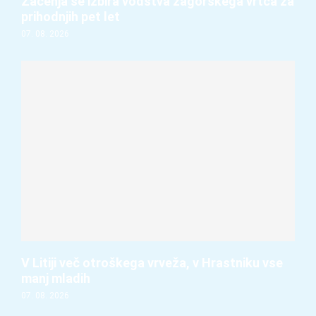
Začenja se izbira vodstva zagorskega vrtca za
prihodnjih pet let
07. 08. 2026
V Litiji več otroškega vrveža, v Hrastniku vse
manj mladih
07. 08. 2026