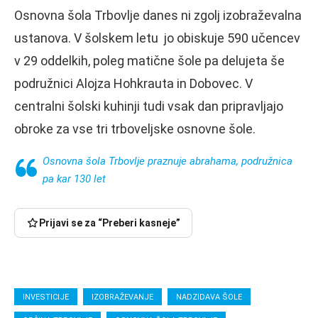
Osnovna šola Trbovlje danes ni zgolj izobraževalna
ustanova. V šolskem letu jo obiskuje 590 učencev
v 29 oddelkih, poleg matične šole pa delujeta še
podružnici Alojza Hohkrauta in Dobovec. V
centralni šolski kuhinji tudi vsak dan pripravljajo
obroke za vse tri trboveljske osnovne šole.
Osnovna šola Trbovlje praznuje abrahama, podružnica
pa kar 130 let
Prijavi se za “Preberi kasneje”
INVESTICIJE
IZOBRAŽEVANJE
NADZIDAVA ŠOLE