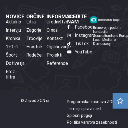
NOVICE
OBČINE
INFORMACIJE
SLEDITE
NAM
Aktulno
Litija
Uredništvo
Facebook
Prenovo je podprla
Intervju
Zagorje
O nas
fundacija
Instagram
Journalismfund Euro
Kronika
Trbovlje
Kontakt
Local Media for
TikTok
Democracy.
1+1=2
Hrastnik
Oglaševanje
YouTube
Šport
Radeče
Projekti
Doživetja
Reference
Brez
filtra
© Zavod ZON.si
Programska zasnova ZON
Temeljni pravni akt
Splošni pogoji
Politika varstva zasebnosti