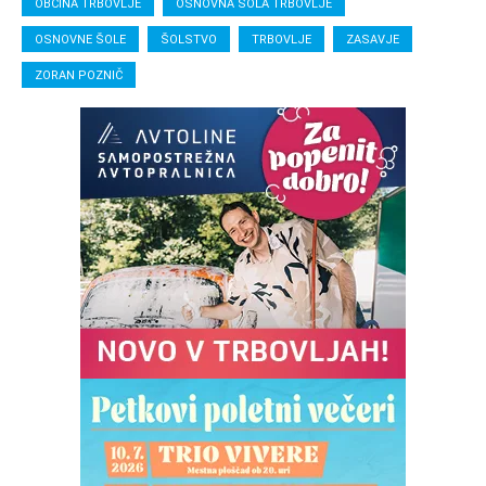
OBČINA TRBOVLJE
OSNOVNA ŠOLA TRBOVLJE
OSNOVNE ŠOLE
ŠOLSTVO
TRBOVLJE
ZASAVJE
ZORAN POZNIČ