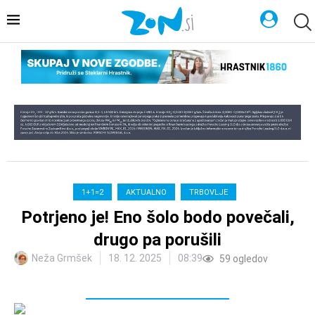
1+1=2
AKTUALNO
TRBOVLJE
Potrjeno je! Eno šolo bodo povečali,
drugo pa porušili
Neža Grmšek
18. 12. 2025
08:39
59
ogledov