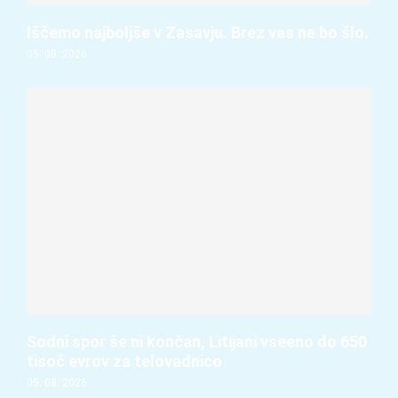
Iščemo najboljše v Zasavju. Brez vas ne bo šlo.
05. 08. 2026
Sodni spor še ni končan, Litijani vseeno do 650
tisoč evrov za telovadnico
05. 08. 2026