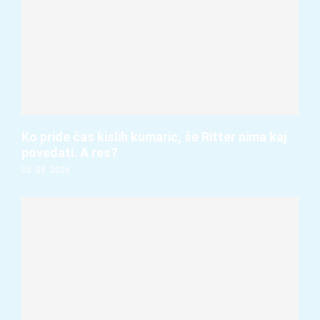
Ko pride čas kislih kumaric, še Ritter nima kaj
povedati. A res?
05. 08. 2026