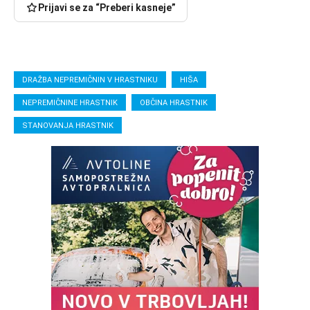
Prijavi se za “Preberi kasneje”
DRAŽBA NEPREMIČNIN V HRASTNIKU
HIŠA
NEPREMIČNINE HRASTNIK
OBČINA HRASTNIK
STANOVANJA HRASTNIK