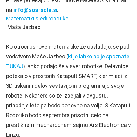
Prijave potekajo preko njihove Facebook strani ali
na
info@sos-sola.si
.
Matematiki sledi robotika
Maša Jazbec
Ko otroci osnove matematike že obvladajo, se pod
vodstvom Maše Jazbec (
ki jo lahko bolje spoznate
TUKAJ
) lahko podajo še v svet robotike. Delavnice
potekajo v prostorih Katapult SMART, kjer mladi iz
3D tiskanih delov sestavijo in programirajo svoje
robote. Nekatere so že izpeljali v avgustu,
prihodnje leto pa bodo ponovno na voljo. S Katapult
Robotiko bodo septembra prisotni celo na
prestižnem mednarodnem sejmu Ars Electronica v
Linzu.