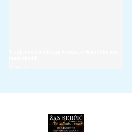
V Litiji več otroškega vrveža, v Hrastniku vse
manj mladih
07. 08. 2026