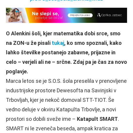
O Alenkini šoli, kjer matematika dobi srce, smo
na ZON-u že pisali
tukaj
, ko smo spoznali, kako
lahko številke postanejo zabavne, prijazne in
celo – verjeli ali ne – srčne. Zdaj pa je čas za novo
poglavje.
Marca letos se je S.O.S. šola preselila v prenovljene
industrijske prostore Dewesofta na Savinjski v
Trbovljah, kjer je nekoč domoval STT-TIOT. Še
vedno deluje v okviru Katapulta Trbovlje, a novi
prostori so dobili sveže ime –
Katapult SMART
.
SMART ni le zveneča beseda, ampak kratica za