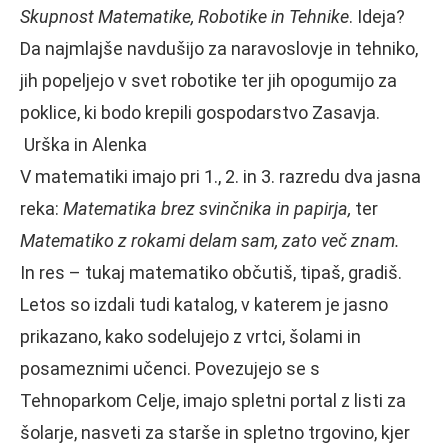
Skupnost Matematike, Robotike in Tehnike
. Ideja?
Da najmlajše navdušijo za naravoslovje in tehniko,
jih popeljejo v svet robotike ter jih opogumijo za
poklice, ki bodo krepili gospodarstvo Zasavja.
Urška in Alenka
V matematiki imajo pri 1., 2. in 3. razredu dva jasna
reka:
Matematika brez svinčnika in papirja,
ter
Matematiko z rokami delam sam, zato več znam.
In res – tukaj matematiko občutiš, tipaš, gradiš.
Letos so izdali tudi katalog, v katerem je jasno
prikazano, kako sodelujejo z vrtci, šolami in
posameznimi učenci. Povezujejo se s
Tehnoparkom Celje, imajo spletni portal z listi za
šolarje, nasveti za starše in spletno trgovino, kjer