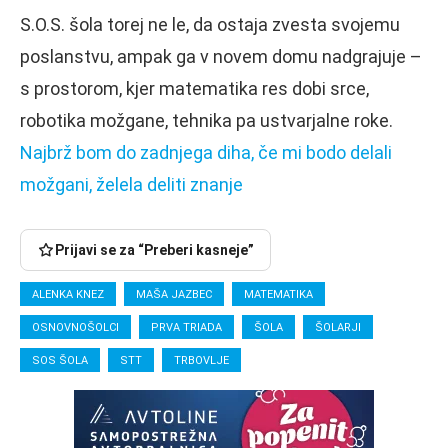
S.O.S. šola torej ne le, da ostaja zvesta svojemu
poslanstvu, ampak ga v novem domu nadgrajuje –
s prostorom, kjer matematika res dobi srce,
robotika možgane, tehnika pa ustvarjalne roke.
Najbrž bom do zadnjega diha, če mi bodo delali
možgani, želela deliti znanje
Prijavi se za “Preberi kasneje”
ALENKA KNEZ
MAŠA JAZBEC
MATEMATIKA
OSNOVNOŠOLCI
PRVA TRIADA
ŠOLA
ŠOLARJI
SOS ŠOLA
STT
TRBOVLJE