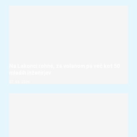
Na Lakonci rohne, za volanom pa več kot 50
mladih inženirjev
07. 08. 2026