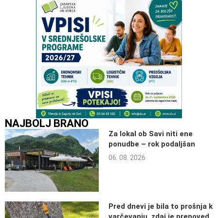
NAJBOLJ BRANO
Za lokal ob Savi niti ene
ponudbe – rok podaljšan
06. 08. 2026
Pred dnevi je bila to prošnja k
varčevanju, zdaj je prepoved