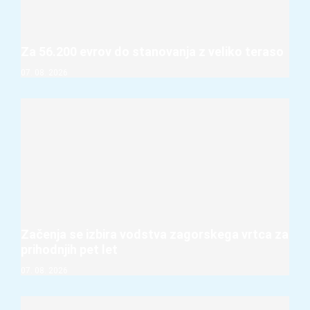
Za 56.200 evrov do stanovanja z veliko teraso
07. 08. 2026
Začenja se izbira vodstva zagorskega vrtca za
prihodnjih pet let
07. 08. 2026