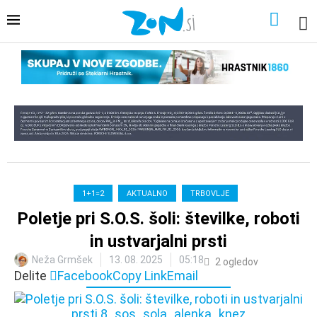
1+1=2
AKTUALNO
TRBOVLJE
Poletje pri S.O.S. šoli: številke, roboti
in ustvarjalni prsti
Neža Grmšek
13. 08. 2025
05:18
2
ogledov
Delite
Facebook
Copy Link
Email