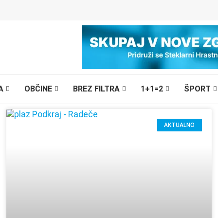
A
OBČINE
BREZ FILTRA
1+1=2
ŠPORT
AKTUALNO