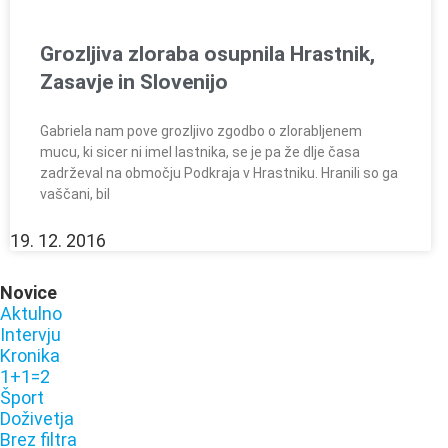
Grozljiva zloraba osupnila Hrastnik,
Zasavje in Slovenijo
Gabriela nam pove grozljivo zgodbo o zlorabljenem
mucu, ki sicer ni imel lastnika, se je pa že dlje časa
zadrževal na območju Podkraja v Hrastniku. Hranili so ga
vaščani, bil
19. 12. 2016
Novice
Aktulno
Intervju
Kronika
1+1=2
Šport
Doživetja
Brez filtra