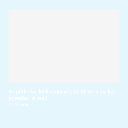
Ko pride čas kislih kumaric, še Ritter nima kaj
povedati. A res?
05. 08. 2026