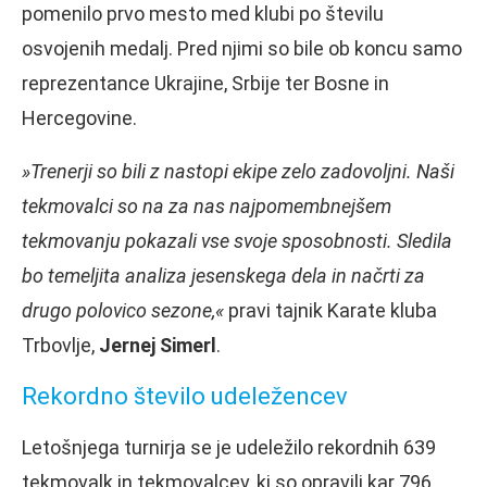
pomenilo prvo mesto med klubi po številu
osvojenih medalj. Pred njimi so bile ob koncu samo
reprezentance Ukrajine, Srbije ter Bosne in
Hercegovine.
»Trenerji so bili z nastopi ekipe zelo zadovoljni. Naši
tekmovalci so na za nas najpomembnejšem
tekmovanju pokazali vse svoje sposobnosti. Sledila
bo temeljita analiza jesenskega dela in načrti za
drugo polovico sezone,«
pravi tajnik Karate kluba
Trbovlje,
Jernej Simerl
.
Rekordno število udeležencev
Letošnjega turnirja se je udeležilo rekordnih 639
tekmovalk in tekmovalcev, ki so opravili kar 796