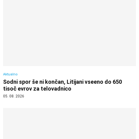
Aktualno
Sodni spor še ni končan, Litijani vseeno do 650
tisoč evrov za telovadnico
05. 08. 2026