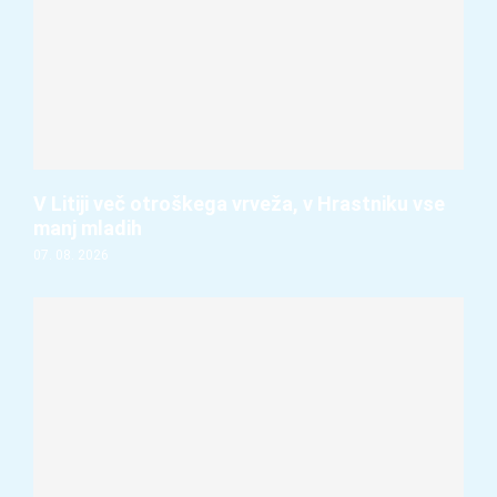
V Litiji več otroškega vrveža, v Hrastniku vse
manj mladih
07. 08. 2026