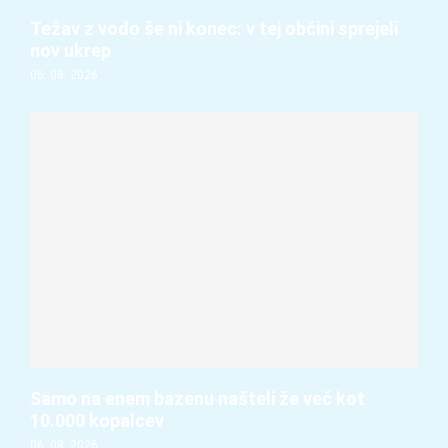
Težav z vodo še ni konec: v tej občini sprejeli
nov ukrep
06. 08. 2026
Samo na enem bazenu našteli že več kot
10.000 kopalcev
06. 08. 2026