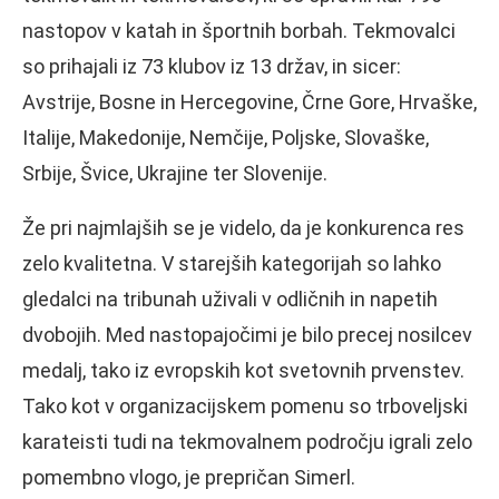
nastopov v katah in športnih borbah. Tekmovalci
so prihajali iz 73 klubov iz 13 držav, in sicer:
Avstrije, Bosne in Hercegovine, Črne Gore, Hrvaške,
Italije, Makedonije, Nemčije, Poljske, Slovaške,
Srbije, Švice, Ukrajine ter Slovenije.
Že pri najmlajših se je videlo, da je konkurenca res
zelo kvalitetna. V starejših kategorijah so lahko
gledalci na tribunah uživali v odličnih in napetih
dvobojih. Med nastopajočimi je bilo precej nosilcev
medalj, tako iz evropskih kot svetovnih prvenstev.
Tako kot v organizacijskem pomenu so trboveljski
karateisti tudi na tekmovalnem področju igrali zelo
pomembno vlogo, je prepričan Simerl.