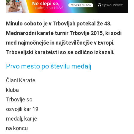
Minulo soboto je v Trbovljah potekal že 4
3
.
Mednarodni karate turnir
Trbovlje
201
5, ki
sodi
med najmočnejše in najštevilčnejše v Evropi.
Trboveljski karateisti so se odlično izkazali.
Prvo mesto po številu medalj
Člani Karate
kluba
Trbovlje so
osvojili kar 19
medalj, kar je
na koncu