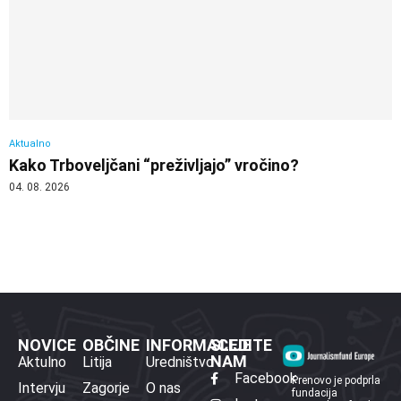
Aktualno
Kako Trboveljčani “preživljajo” vročino?
04. 08. 2026
NOVICE
OBČINE
INFORMACIJE
SLEDITE
NAM
Aktulno
Litija
Uredništvo
Facebook
Prenovo je podprla
Intervju
Zagorje
O nas
fundacija