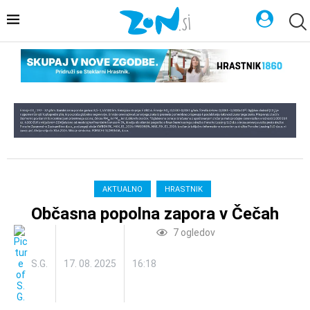
AKTUALNO
HRASTNIK
Občasna popolna zapora v Čečah
7
ogledov
S.G.
17. 08. 2025
16:18