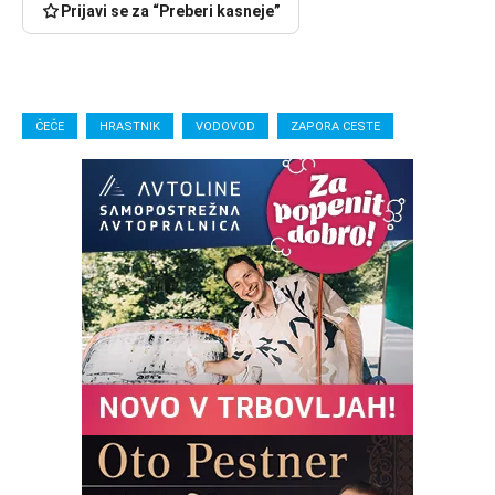
Prijavi se za “Preberi kasneje”
ČEČE
HRASTNIK
VODOVOD
ZAPORA CESTE