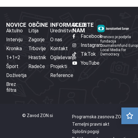
NOVICE
OBČINE
INFORMACIJE
SLEDITE
NAM
Aktulno
Litija
Uredništvo
Facebook
Prenovo je podprla
Intervju
Zagorje
O nas
fundacija
Instagram
Journalismfund Euro
Kronika
Trbovlje
Kontakt
Local Media for
TikTok
Democracy.
1+1=2
Hrastnik
Oglaševanje
YouTube
Šport
Radeče
Projekti
Doživetja
Reference
Brez
filtra
© Zavod ZON.si
Programska zasnova ZON
Temeljni pravni akt
Splošni pogoji