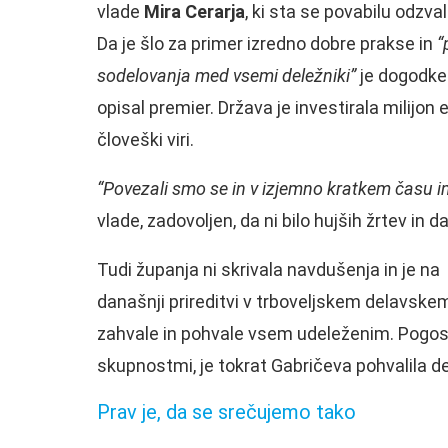
vlade
Mira Cerarja
, ki sta se povabilu odzval
Da je šlo za primer izredno dobre prakse in
“
sodelovanja med vsemi deležniki”
je dogodke
opisal premier. Država je investirala milijon 
človeški viri.
“Povezali smo se in v izjemno kratkem času im
vlade, zadovoljen, da ni bilo hujših žrtev in 
Tudi županja ni skrivala navdušenja in je na
današnji prireditvi v trboveljskem delavske
zahvale in pohvale vsem udeleženim. Pogost
skupnostmi, je tokrat Gabričeva pohvalila del
Prav je, da se srečujemo tako