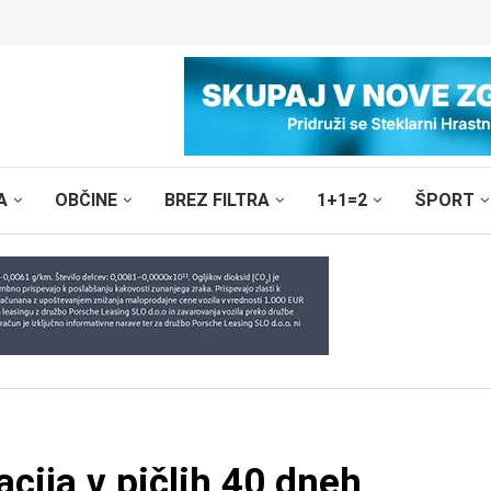
A
OBČINE
BREZ FILTRA
1+1=2
ŠPORT
cija v pičlih 40 dneh