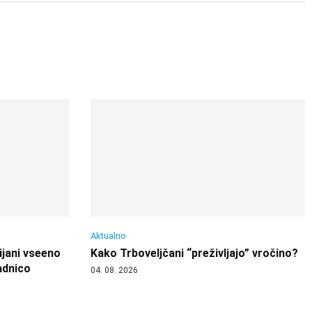
Aktualno
ijani vseeno
Kako Trboveljčani “preživljajo” vročino?
adnico
04. 08. 2026