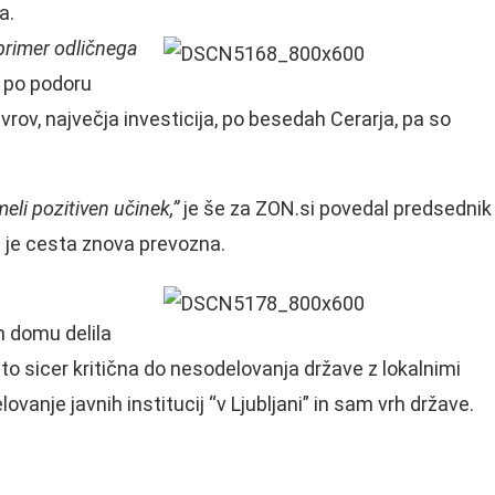
a.
primer odličnega
 po podoru
evrov, največja investicija, po besedah Cerarja, pa so
eli pozitiven učinek,”
je še za ZON.si povedal predsednik
da je cesta znova prevozna.
m domu delila
o sicer kritična do nesodelovanja države z lokalnimi
ovanje javnih institucij “v Ljubljani” in sam vrh države.