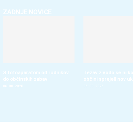
ZADNJE NOVICE
S fotoaparatom od rudnikov
Težav z vodo še ni ko
do občinskih zabav
občini sprejeli nov u
06. 08. 2026
06. 08. 2026