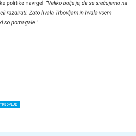
e politike navrgel:
“Veliko bolje je, da se srečujemo na
želi razdirati. Zato hvala Trbovljam in hvala vsem
 ki so pomagale.”
TRBOVLJE