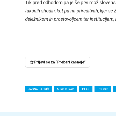
Tik pred odhodom pa je še prvi mož slovensk
takšnih shodih, kot pa na prireditvah, kjer se 
deležnikom in prostovoljcem ter institucijam,
Prijavi se za “Preberi kasneje”
JASNA GABRIČ
MIRO CERAR
PLAZ
PODOR