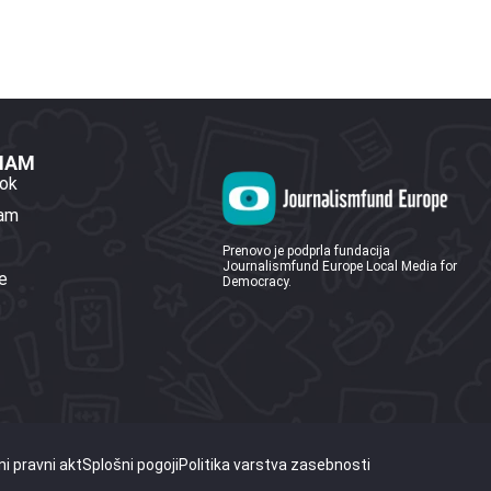
 NAM
ok
ram
Prenovo je podprla fundacija
Journalismfund Europe Local Media for
e
Democracy.
i pravni akt
Splošni pogoji
Politika varstva zasebnosti