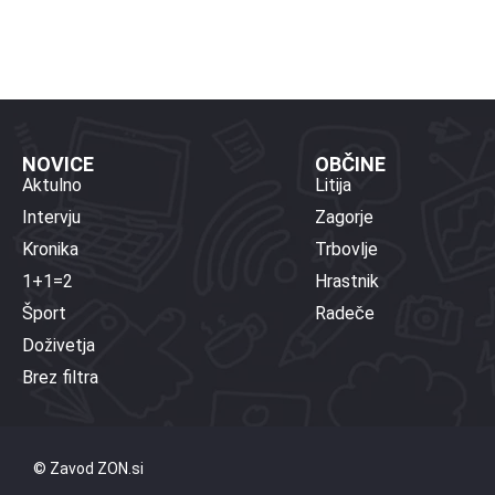
NOVICE
OBČINE
Aktulno
Litija
Intervju
Zagorje
Kronika
Trbovlje
1+1=2
Hrastnik
Šport
Radeče
Doživetja
Brez filtra
© Zavod ZON.si