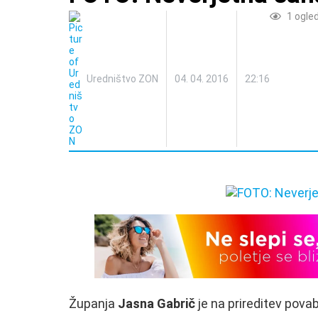
1
ogle
Uredništvo ZON
04. 04. 2016
22:16
Županja
Jasna Gabrič
je na prireditev povab