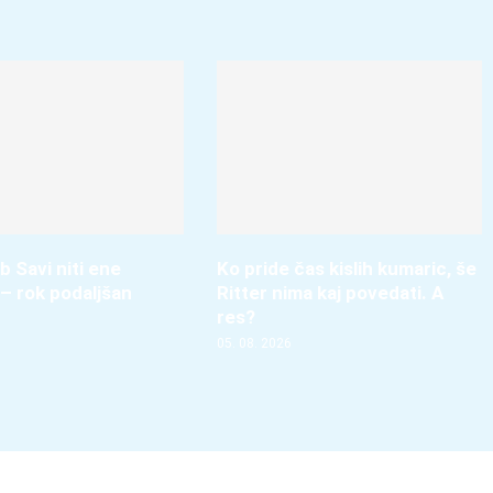
b Savi niti ene
Ko pride čas kislih kumaric, še
– rok podaljšan
Ritter nima kaj povedati. A
res?
05. 08. 2026