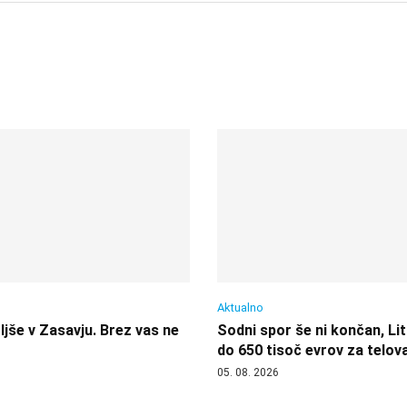
Aktualno
jše v Zasavju. Brez vas ne
Sodni spor še ni končan, Lit
do 650 tisoč evrov za telov
05. 08. 2026