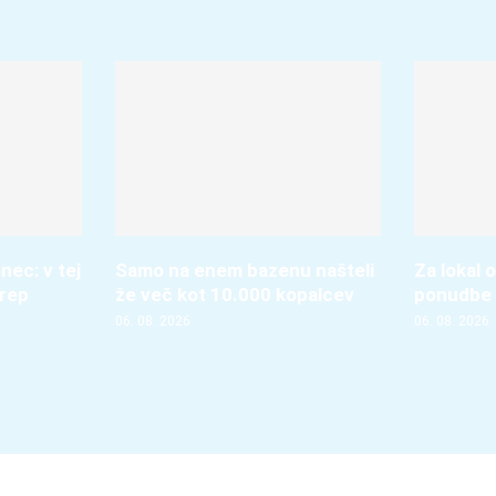
nec: v tej
Samo na enem bazenu našteli
Za lokal o
krep
že več kot 10.000 kopalcev
ponudbe 
06. 08. 2026
06. 08. 2026