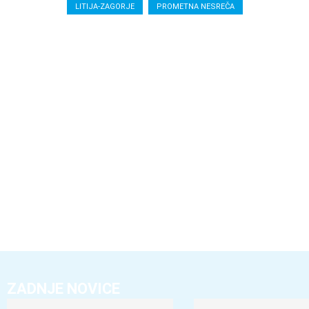
LITIJA-ZAGORJE
PROMETNA NESREČA
ZADNJE NOVICE