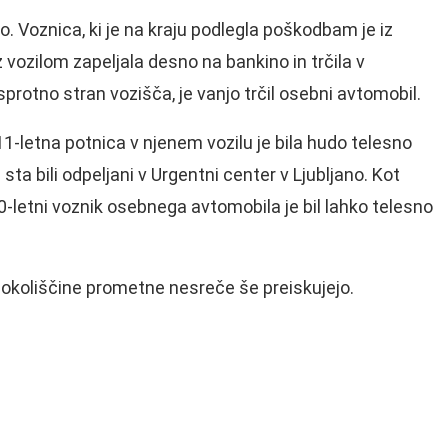
o. Voznica, ki je na kraju podlegla poškodbam je iz
ozilom zapeljala desno na bankino in trčila v
protno stran vozišča, je vanjo trčil osebni avtomobil.
11-letna potnica v njenem vozilu je bila hudo telesno
ta bili odpeljani v Urgentni center v Ljubljano. Kot
 50-letni voznik osebnega avtomobila je bil lahko telesno
a okoliščine prometne nesreče še preiskujejo.