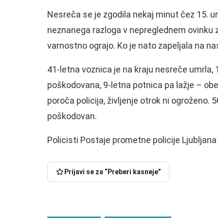
Nesreča se je zgodila nekaj minut čez 15. ur
neznanega razloga v nepreglednem ovinku z v
varnostno ograjo. Ko je nato zapeljala na nas
41-letna voznica je na kraju nesreče umrla, 
poškodovana, 9-letna potnica pa lažje – obe s
poroča policija, življenje otrok ni ogroženo.
poškodovan.
Policisti Postaje prometne policije Ljubljan
Prijavi se za “Preberi kasneje”