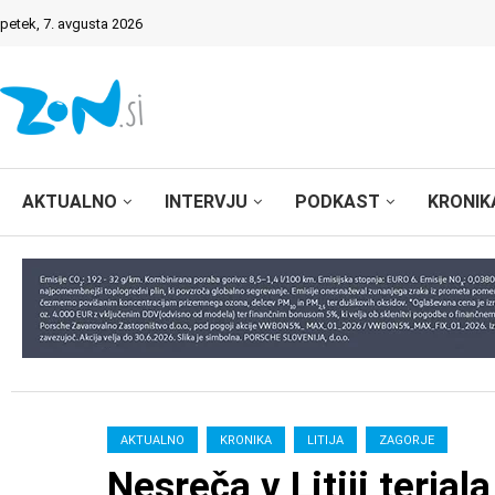
petek, 7. avgusta 2026
AKTUALNO
INTERVJU
PODKAST
KRONIK
AKTUALNO
KRONIKA
LITIJA
ZAGORJE
Nesreča v Litiji terjala