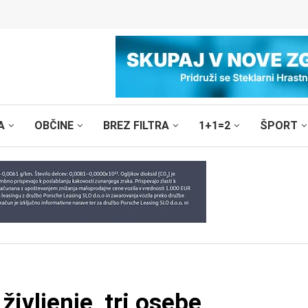
A
OBČINE
BREZ FILTRA
1+1=2
ŠPORT
 življenje, tri osebe