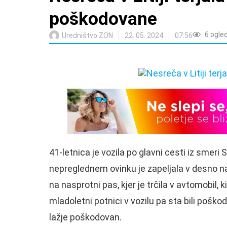
poškodovane
6
ogle
Uredništvo ZON
22. 05. 2024
07:56
41-letnica je vozila po glavni cesti iz smeri 
nepreglednem ovinku je zapeljala v desno na 
na nasprotni pas, kjer je trčila v avtomobil, k
mladoletni potnici v vozilu pa sta bili poško
lažje poškodovan.