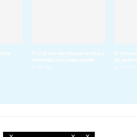
dstva
V Litiji več otroškega vrveža, v
S fotoap
Hrastniku vse manj mladih
do občin
07. 08. 2026
06. 08. 2026