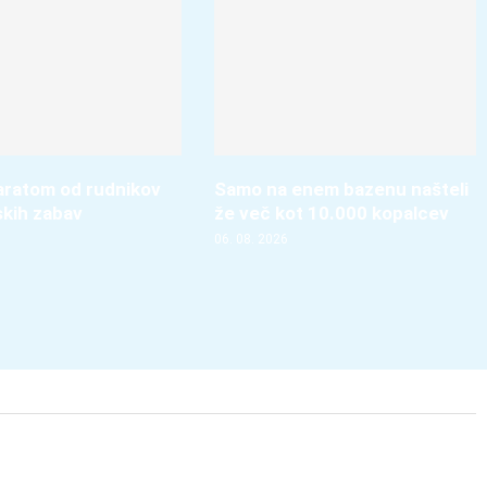
aratom od rudnikov
Samo na enem bazenu našteli
skih zabav
že več kot 10.000 kopalcev
06. 08. 2026