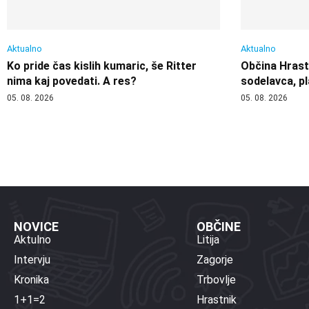
Aktualno
Aktualno
Ko pride čas kislih kumaric, še Ritter
Občina Hrast
nima kaj povedati. A res?
sodelavca, pl
05. 08. 2026
05. 08. 2026
NOVICE
OBČINE
Aktulno
Litija
Intervju
Zagorje
Kronika
Trbovlje
1+1=2
Hrastnik