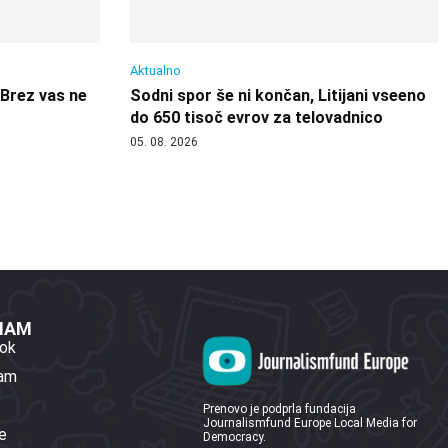
Aktualno
 Brez vas ne
Sodni spor še ni končan, Litijani vseeno
do 650 tisoč evrov za telovadnico
05. 08. 2026
 NAM
ok
ram
Prenovo je podprla fundacija
Journalismfund Europe Local Media for
e
Democracy.