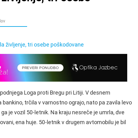
dov
Spodnjega Loga proti Bregu pri Litiji. V desnem
bankino, trčila v varnostno ograjo, nato pa zavila levo
i ga je vozil 50-letnik. Na kraju nesreče je umrla, dve
dovani, ena huje. 50-letnik v drugem avtomobilu je bil