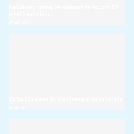
Na Lakonci rohne, za volanom pa več kot 50
mladih inženirjev
07. 08. 2026
Za 56.200 evrov do stanovanja z veliko teraso
07. 08. 2026