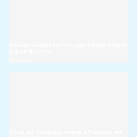
Začenja se izbira vodstva zagorskega vrtca za
prihodnjih pet let
07. 08. 2026
V Litiji več otroškega vrveža, v Hrastniku vse