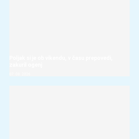
Poljak si je ob vikendu, v času prepovedi,
zakuril ogenj
07. 08. 2026