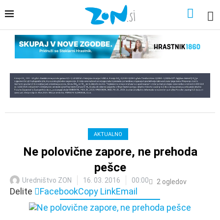
AKTUALNO
Ne polovične zapore, ne prehoda
pešce
Uredništvo ZON
16. 03. 2016
00:00
2
ogledov
Delite
Facebook
Copy Link
Email