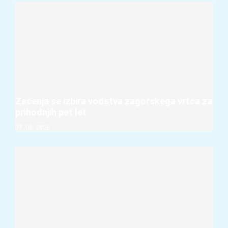
Začenja se izbira vodstva zagorskega vrtca za
prihodnjih pet let
07. 08. 2026