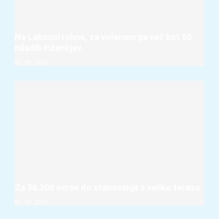
Na Lakonci rohne, za volanom pa več kot 50
mladih inženirjev
07. 08. 2026
Za 56.200 evrov do stanovanja z veliko teraso
07. 08. 2026