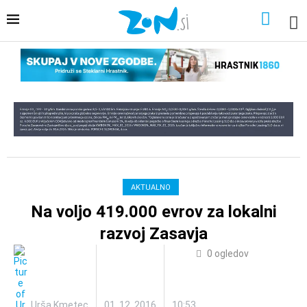
AKTUALNO
Na voljo 419.000 evrov za lokalni
razvoj Zasavja
0
ogledov
Urša Kmetec
01. 12. 2016
10:53