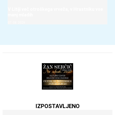
V Litiji več otroškega vrveža, v Hrastniku vse
manj mladih
07. 08. 2026
IZPOSTAVLJENO