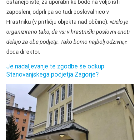
ostanejo iste, za uporabnike bodo na voljo isti
zaposleni, odprli pa so tudi poslovalnico v
Hrastniku (v pritličju objekta nad občino).
»Delo je
organizirano tako, da vsi v hrastniški poslovni enoti
delajo za obe podjetji. Tako bomo najbolj odzivni,«
doda direktor.
Je nadaljevanje te zgodbe še odkup
Stanovanjskega podjetja Zagorje?