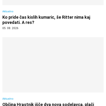
Aktualno
Ko pride čas kislih kumaric, še Ritter nima kaj
povedati. A res?
05. 08. 2026
Aktualno
Občina Hrastnik išče dva nova sodelavca, plači