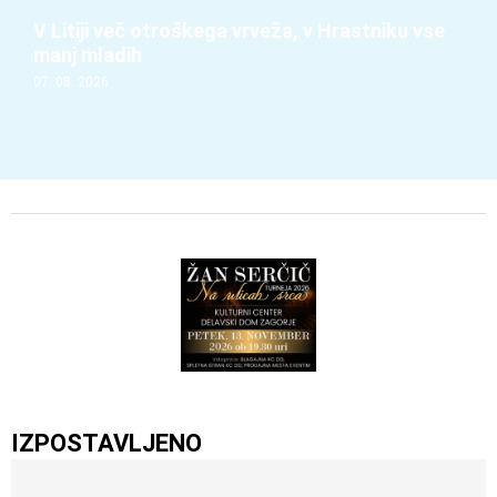
V Litiji več otroškega vrveža, v Hrastniku vse
manj mladih
07. 08. 2026
IZPOSTAVLJENO