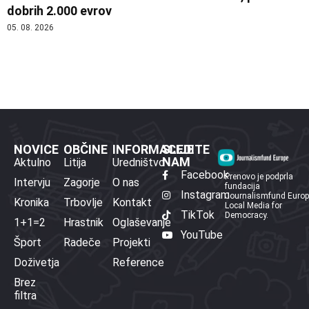
dobrih 2.000 evrov
05. 08. 2026
NOVICE
OBČINE
INFORMACIJE
SLEDITE
NAM
Aktulno
Litija
Uredništvo
Facebook
Prenovo je podprla
Intervju
Zagorje
O nas
fundacija
Instagram
Journalismfund Euro
Kronika
Trbovlje
Kontakt
Local Media for
TikTok
Democracy.
1+1=2
Hrastnik
Oglaševanje
YouTube
Šport
Radeče
Projekti
Doživetja
Reference
Brez
filtra