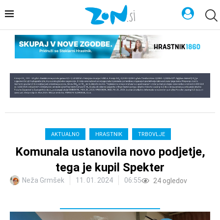
AKTUALNO
HRASTNIK
TRBOVLJE
Komunala ustanovila novo podjetje,
tega je kupil Spekter
Neža Grmšek
11. 01. 2024
06:55
24
ogledov