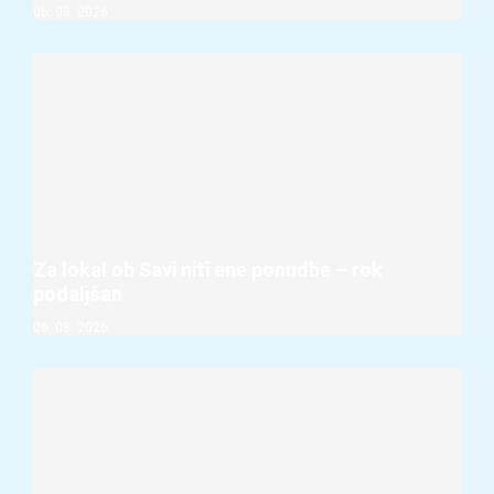
06. 08. 2026
Za lokal ob Savi niti ene ponudbe – rok
podaljšan
06. 08. 2026