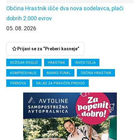
Občina Hrastnik išče dva nova sodelavca, plači
dobrih 2.000 evrov
05. 08. 2026
Prijavi se za “Preberi kasneje”
BOŽIDAR ROGLIČ
HRASTNIK
INVESTICIJA
KOMPRESHAUS
MARKO FUNKL
OBČINA HRASTNIK
PRENOVA
SKLAD ZA PRAVIČEN PREHOD