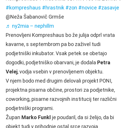
#kompreshaus
#hrastnik
#zon
#novice
#zasavje
@Neža Šabanovič Grmše
♬ ny2mia – nephillm
Prenovljeni Kompreshaus bo že julija odprl vrata
kavarne, s septembrom pa bo zaživel tudi
podjetniški inkubator. Vsak petek se obetajo
dogodki, podjetniško obarvani, je dodala
Petra
Velej
, vodja vsebin v prenovljenem objektu.
V njem bodo med drugim delovali projekt PONI,
projektna pisarna občine, prostori za podjetnike,
coworking, pisarne razvojnih institucij ter različni
podjetniški programi.
Župan
Marko Funkl
je poudaril, da si želijo, da bi
objekt tudi v prihodnje ostal srce razvoja