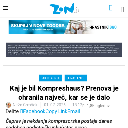
AKTUALNO
HRASTNIK
Kaj je bil Kompreshaus? Prenova je
ohranila največ, kar se je dalo
Neža Grmšek
01. 07. 2026
18:12
1,8K
ogledov
Delite
Facebook
Copy Link
Email
Čeprav je nekdanja kompresorska postaja danes
sodoben podjetniški inkubator, njena