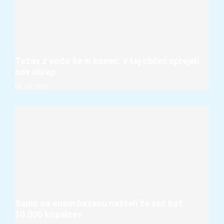
Težav z vodo še ni konec: v tej občini sprejeli
nov ukrep
06. 08. 2026
Samo na enem bazenu našteli že več kot
10.000 kopalcev