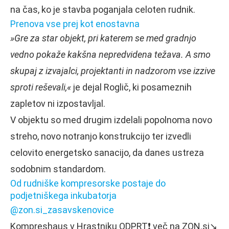
na čas, ko je stavba poganjala celoten rudnik.
Prenova vse prej kot enostavna
»Gre za star objekt, pri katerem se med gradnjo
vedno pokaže kakšna nepredvidena težava. A smo
skupaj z izvajalci, projektanti in nadzorom vse izzive
sproti reševali,«
je dejal Roglič, ki posameznih
zapletov ni izpostavljal.
V objektu so med drugim izdelali popolnoma novo
streho, novo notranjo konstrukcijo ter izvedli
celovito energetsko sanacijo, da danes ustreza
sodobnim standardom.
Od rudniške kompresorske postaje do
podjetniškega inkubatorja
@zon.si_zasavskenovice
Kompreshaus v Hrastniku ODPRT❗️ več na ZON.si↘️