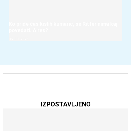
Ko pride čas kislih kumaric, še Ritter nima kaj
povedati. A res?
05. 08. 2026
IZPOSTAVLJENO