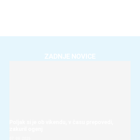
ZADNJE NOVICE
Poljak si je ob vikendu, v času prepovedi,
zakuril ogenj
07. 08. 2026