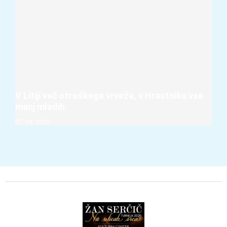
V Litiji več otroškega vrveža, v Hrastniku vse
manj mladih
07. 08. 2026