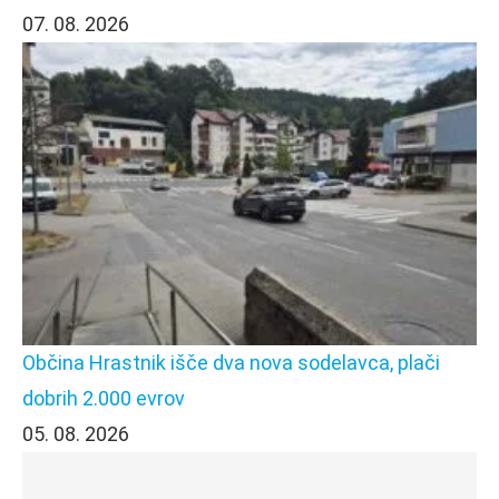
07. 08. 2026
Občina Hrastnik išče dva nova sodelavca, plači
dobrih 2.000 evrov
05. 08. 2026