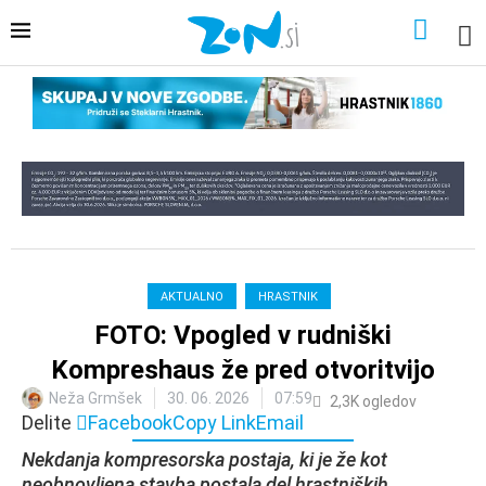
AKTUALNO
HRASTNIK
FOTO: Vpogled v rudniški
Kompreshaus že pred otvoritvijo
Neža Grmšek
30. 06. 2026
07:59
2,3K
ogledov
Delite
Facebook
Copy Link
Email
Nekdanja kompresorska postaja, ki je že kot
neobnovljena stavba postala del hrastniških