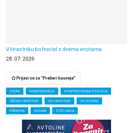
V Hrastniku bo hostel z dvema enotama
28. 07. 2026
Prijavi se za “Preberi kasneje”
GVERK
KOMPRESHAUS
KOMPRESORSKA POSTAJA
OBČINA HRASTNIK
OIC HRASTNIK
OIC RUDNIK
PRENOVA
RUDNIK
STROJNICA