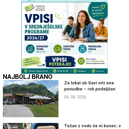
NAJBOLJ BRANO
Za lokal ob Savi niti ene
ponudbe – rok podaljšan
06. 08. 2026
Težav z vodo še ni konec: v