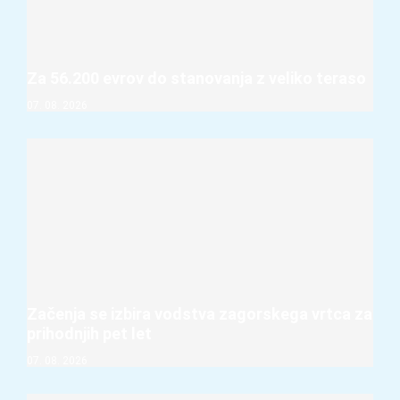
Za 56.200 evrov do stanovanja z veliko teraso
07. 08. 2026
Začenja se izbira vodstva zagorskega vrtca za
prihodnjih pet let
07. 08. 2026