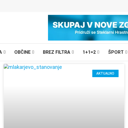
A
OBČINE
BREZ FILTRA
1+1=2
ŠPORT
AKTUALNO