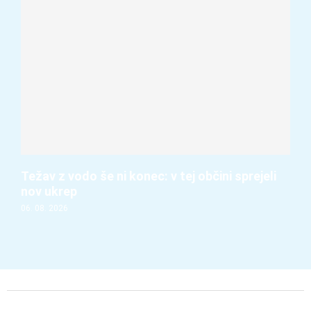
Težav z vodo še ni konec: v tej občini sprejeli
nov ukrep
06. 08. 2026