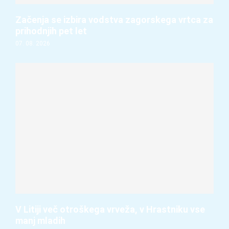
Začenja se izbira vodstva zagorskega vrtca za
prihodnjih pet let
07. 08. 2026
V Litiji več otroškega vrveža, v Hrastniku vse
manj mladih