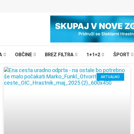
A
OBČINE
BREZ FILTRA
1+1=2
ŠPORT
AKTUALNO