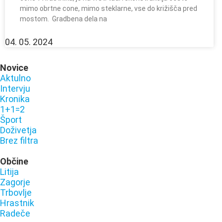
mimo obrtne cone, mimo steklarne, vse do križišča pred
mostom. Gradbena dela na
04. 05. 2024
Novice
Aktulno
Intervju
Kronika
1+1=2
Šport
Doživetja
Brez filtra
Občine
Litija
Zagorje
Trbovlje
Hrastnik
Radeče