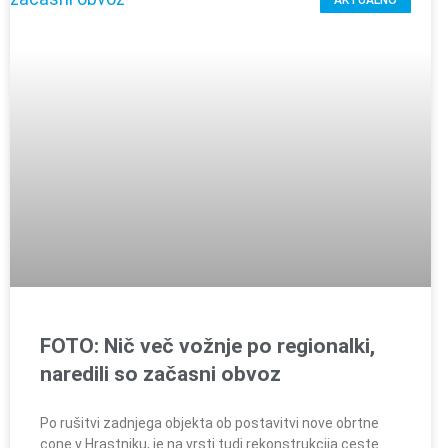
AKTUALNO
FOTO: Nič več vožnje po regionalki,
naredili so začasni obvoz
Po rušitvi zadnjega objekta ob postavitvi nove obrtne
cone v Hrastniku, je na vrsti tudi rekonstrukcija ceste