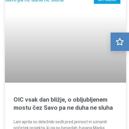
AKTUALNO
OIC vsak dan bližje, o obljubljenem
mostu čez Savo pa ne duha ne sluha
Lani aprila so deležniki sedli pred javnost in oznanili
pričetek projekta, ki ga po besedah župana Marka