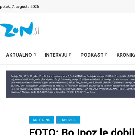
petek, 7. avgusta 2026
AKTUALNO
INTERVJU
PODKAST
KRONIK
AKTUALNO
TRBOVLJE
FOTO: Bo Ipoz le dobi