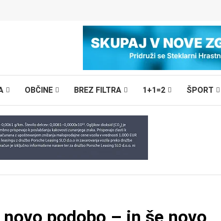
A
OBČINE
BREZ FILTRA
1+1=2
ŠPORT
l novo podobo – in še novo