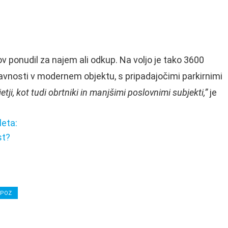
ov ponudil za najem ali odkup. Na voljo je tako 3600
avnosti v modernem objektu, s pripadajočimi parkirnimi
ji, kot tudi obrtniki in manjšimi poslovnimi subjekti,”
je
leta:
st?
IPOZ