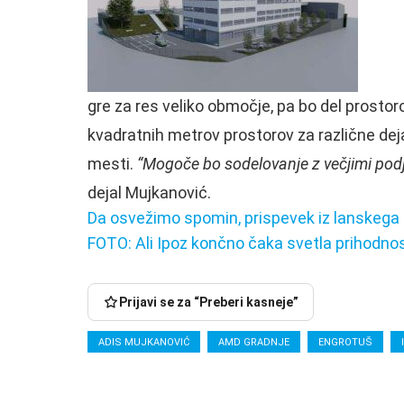
gre za res veliko območje, pa bo del prostor
kvadratnih metrov prostorov za različne dej
mesti.
“Mogoče bo sodelovanje z večjimi podjet
dejal Mujkanović.
Da osvežimo spomin, prispevek iz lanskega 
FOTO: Ali Ipoz končno čaka svetla prihodno
Prijavi se za “Preberi kasneje”
ADIS MUJKANOVIĆ
AMD GRADNJE
ENGROTUŠ