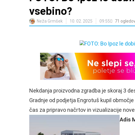
vsebino?
Neža Grmšek
10. 02. 2025
09:55
71
ogledo
Nekdanja proizvodna zgradba je skoraj 3 des
Gradnje od podjetja Engrotuš kupil območje na
čas za pripravo načrtov in vizualizacije nove
Adis 