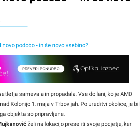
v
etletja samevala in propadala. Vse do lani, ko je AMD
d Kolonijo 1. maja v Trbovljah. Po ureditvi okolice, je bil
ga objekta so pripravljene.
Mujkanović
želi na lokacijo preseliti svoje podjetje, ker