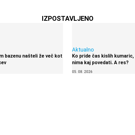
IZPOSTAVLJENO
Aktualno
 bazenu našteli že več kot
Ko pride čas kislih kumaric,
cev
nima kaj povedati. A res?
05. 08. 2026