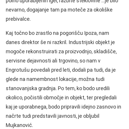
polno uporabljenih igel, razbite steklovine …je bilo
nevarno, dogajanje tam pa moteče za okoliške
prebivalce.
Kaj točno bo zrastlo na pogorišču Ipoza, nam
danes direktor še ni razkril. Industrijski objekt je
mogoče rekonstruirati za proizvodnjo, skladišče,
servisne dejavnosti ali trgovino, so nam v
Engrotušu povedali pred leti, dodali pa tudi, da je
glede na namembnost lokacije, možna tudi
stanovanjska gradnja. Po tem, ko bodo uredili
okolico, počistili območje in objekt, ter pregledali
kaj je uporabnega, bodo pripravili idejno zasnovo in
načrte tudi predstavili javnosti, je obljubil
Mujkanović.