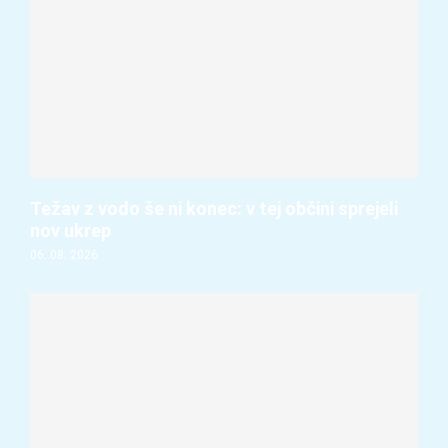
Težav z vodo še ni konec: v tej občini sprejeli
nov ukrep
06. 08. 2026