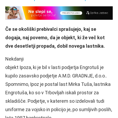
Če se okoliški prebivalci sprašujejo, kaj se
dogaja, naj povemo, da je objekt, ki že več kot
dve desetletji propada, dobil novega lastnika.
Nekdanji
objekt Ipoza, ki je bil v lasti podjetja Engrotuš je
kupilo zasavsko podjetje A.M.D. GRADNJE, d.o.o..
Spomnimo, Ipoz je postal last Mirka Tuša, lastnika
Engrotuša, ko so v Trbovljah iskali prostor za
skladišče. Podjetje, v katerem so izdelovali tudi
uniforme za vojsko in policijo je, po sumljivih poslih,
leta 1997 bankrotiralo.