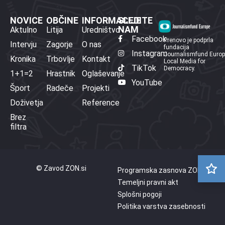
NOVICE
OBČINE
INFORMACIJE
SLEDITE
NAM
Aktulno
Litija
Uredništvo
Facebook
Prenovo je podprla
Intervju
Zagorje
O nas
fundacija
Instagram
Journalismfund Euro
Kronika
Trbovlje
Kontakt
Local Media for
TikTok
Democracy.
1+1=2
Hrastnik
Oglaševanje
YouTube
Šport
Radeče
Projekti
Doživetja
Reference
Brez
filtra
© Zavod ZON.si
Programska zasnova ZON
Temeljni pravni akt
Splošni pogoji
Politika varstva zasebnosti