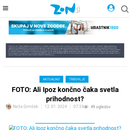
AKTUALNO
TRBOVLJE
FOTO: Ali Ipoz končno čaka svetla
prihodnost?
Neža Grmšek
12. 01. 2024
07:33
49
ogledov