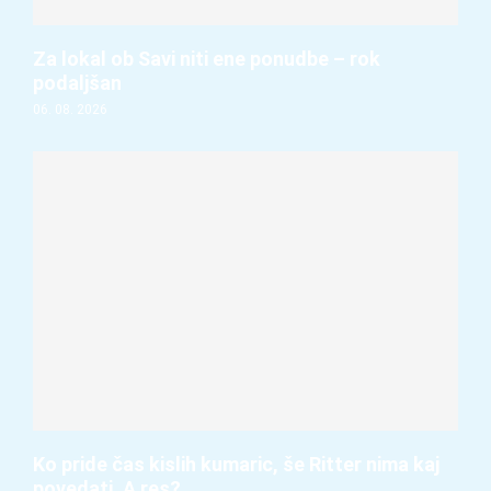
Za lokal ob Savi niti ene ponudbe – rok
podaljšan
06. 08. 2026
Ko pride čas kislih kumaric, še Ritter nima kaj
povedati. A res?