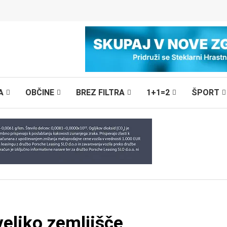
A
OBČINE
BREZ FILTRA
1+1=2
ŠPORT
veliko zemljišče