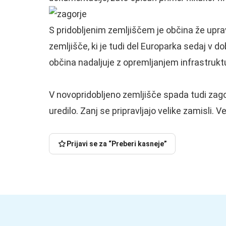
S pridobljenim zemljiščem je občina že upravl
zemljišče, ki je tudi del Europarka sedaj v do
občina nadaljuje z opremljanjem infrastruk
Sodni
Ko
spor
V novopridobljeno zemljišče spada tudi zag
pride
še
čas
Občina
ni
uredilo. Zanj se pripravljajo velike zamisli. 
kislih
Hrastnik
Iščemo
končan,
kumaric,
išče
najboljše
Litijani
še
dva
v
vseeno
Prijavi se za “Preberi kasneje”
Ritter
nova
Zasavju.
do
nima
sodelavca,
Brez
650
kaj
plači
vas
tisoč
Kako
povedati.
dobrih
ne
evrov
Trboveljčani
A
2.000
bo
za
“preživljajo”
res?
evrov
šlo.
telovadnico
vročino?
05.
05.
05.
05.
04.