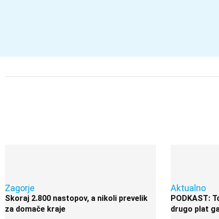
08.
08.
08.
08.
08.
2026
2026
2026
2026
2026
Zagorje
Aktualno
Skoraj 2.800 nastopov, a nikoli prevelik
PODKAST: Ton
za domače kraje
drugo plat ga