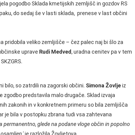
jela pogodbo Sklada kmetijskih zemljišč in gozdov RS
aku, do sedaj še v lasti sklada, prenese v last občini
 pridobila veliko zemljišče – čez palec naj bi šlo za
r občinske uprave
Rudi Medved
, uradna cenitev pa v tem
na SKZGRS.
 bilo, so zatrdili na zagorski občini.
Simona Žovlje
iz
je zgodbo predstavila malo drugače. Sklad izvaja
ih zakonih in v konkretnem primeru so bila zemljišča
r je bila v postopku zbrana tudi vsa zahtevana
ja permanentno, glede na podane vloge občin in popolno
osamljen,'
je razložila Žovljetova.