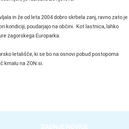
jala in že od leta 2004 dobro skrbela zanj, ravno zato je
bri kondiciji, poudarjajo na občini. Kot lastnica, lahko
ture zagorskega Europarka.
orsko letališče, ki se bo na osnovi pobud postopoma
Več kmalu na ZON.si.
ZADNJE NOVICE