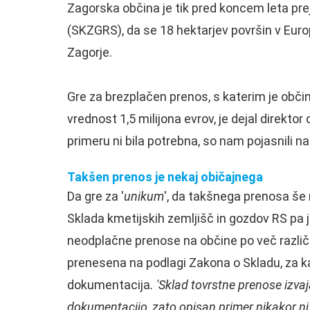
Zagorska občina je tik pred koncem leta pre
(SKZGRS), da se 18 hektarjev površin v Europ
Zagorje.
Gre za brezplačen prenos, s katerim je občina
vrednost 1,5 milijona evrov, je dejal direkto
primeru ni bila potrebna, so nam pojasnili 
Takšen prenos je nekaj običajnega
Da gre za '
unikum
', da takšnega prenosa še ni
Sklada kmetijskih zemljišč in gozdov RS pa 
neodplačne prenose na občine po več različn
prenesena na podlagi Zakona o Skladu, za ka
dokumentacija
. '
Sklad tovrstne prenose izva
dokumentacijo, zato opisan primer nikakor ni 