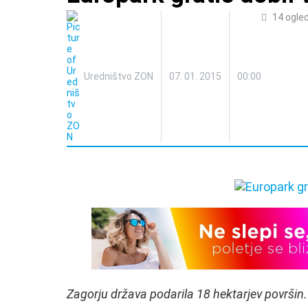
14
ogle
Uredništvo ZON
07. 01. 2015
00:00
Zagorju država podarila 18 hektarjev površin.