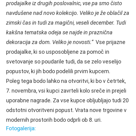
prodajalke iz drugih poslovalnic, vse pa smo čisto
navdušene nad novo kolekcijo. Veliko je že oblačil za
zimski čas in tudi za magični, veseli december. Tudi
kakšna tematska odeja se najde in praznična
dekoracija za dom. Veliko je novosti.”
Vse prijazne
prodajalke, ki so usposobljene za pomoč in
svetovanje so poudarile tudi, da se zelo veselijo
popustov, ki jih bodo podelili prvim kupcem.
Poleg tega bodo lahko na otvoritvi, ki bo v četrtek,
7. novembra, vsi kupci zavrteli kolo sreče in prejeli
uporabne nagrade. Za vse kupce obljubljajo tudi 20
odstotni otvoritveni popust. Vrata nove trgovine v
modernih prostorih bodo odprli ob 8. uri.
Fotogalerija: