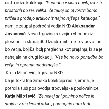
čisto novo kolekcijo.
“Ponudba v čisto novih, svežih
prostorih bo res velika. Že takoj ob otvoritvi bomo
pričeli s prodajo artiklov iz najnovejšega kataloga,”
nam je zaupal področni vodja NKD
Aleksandar
Jovanović
. Nova trgovina s svojim vhodom iz
ploščadi in skoraj 300 kvadratnih metrov površine
bo večja, boljša, bolj pregledna kot prejšnja, ki se je
nahajala na drugi lokaciji.
“Vse bo novo, ponudba bo
večja in oprema modernejša.”
Katja Miloševič, trgovina NKD
Da je tokratna zimska kolekcija res izjemna, je
potrdila tudi poslovodja trboveljske poslovalnice
Katja Miloševič
:
“Že nekaj dni polnimo police in
stojala z res lepimi artikli, pomagajo nam tudi