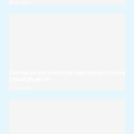
07. 08. 2026
Začenja se izbira vodstva zagorskega vrtca za
prihodnjih pet let
07. 08. 2026