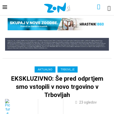
AKTUALNO
TRBOVLJE
EKSKLUZIVNO: Še pred odprtjem
smo vstopili v novo trgovino v
Trbovljah
23
ogledov