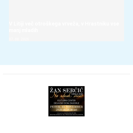
V Litiji več otroškega vrveža, v Hrastniku vse
manj mladih
07. 08. 2026