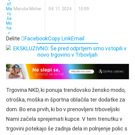
Maruša Mohar
04. 11. 2024
10:09
Delite
Facebook
Copy Link
Email
Trgovina NKD, ki ponuja trendovsko žensko modo,
otroška, moška in športna oblačila ter dodatke za
dom. Bo ena prvih, ki bo v prenovljeni trboveljski
Nami začela sprejemati kupce. V tem trenutku v
trgovini potekajo še zadnja dela in polnjenje polic s