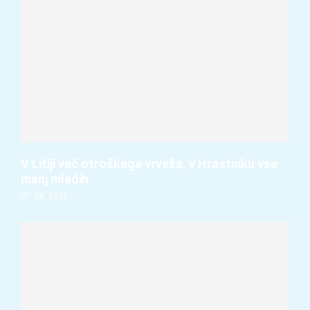
V Litiji več otroškega vrveža, v Hrastniku vse
manj mladih
07. 08. 2026