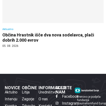
Aktualno
Občina Hrastnik išče dva nova sodelavca, plači
dobrih 2.000 evrov
05. 08. 2026
NOVICE
OBČINE
INFORMACIJE
SLEDITE
NAM
Aktulno
Litija
Uredništvo
Facebook
Prenovo je podprla
Intervju
Zagorje
O nas
fundacija
Instagram
Journalismfund Euro
Kronika
Trbovlje
Kontakt