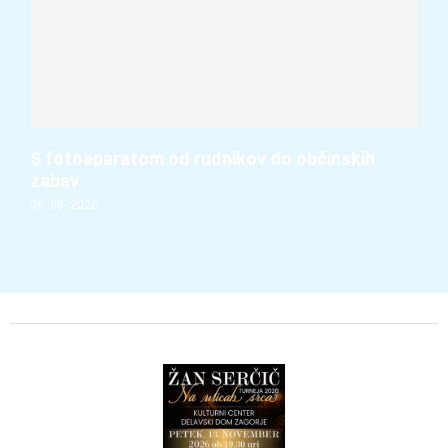
S fotoaparatom od rudnikov do občinskih
zabav
06. 08. 2026