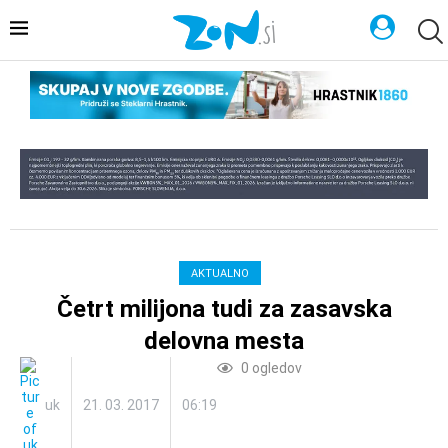
AKTUALNO
Četrt milijona tudi za zasavska
delovna mesta
0
ogledov
uk
21. 03. 2017
06:19