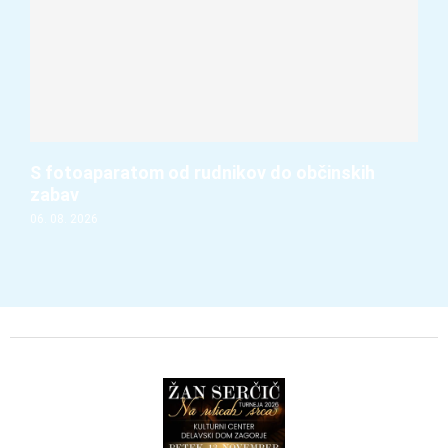
S fotoaparatom od rudnikov do občinskih
zabav
06. 08. 2026