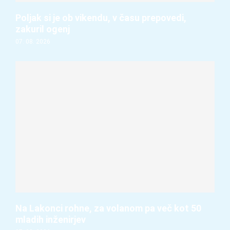
Poljak si je ob vikendu, v času prepovedi,
zakuril ogenj
07. 08. 2026
Na Lakonci rohne, za volanom pa več kot 50
mladih inženirjev