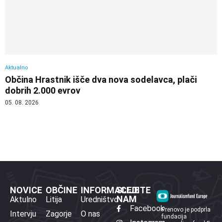
Aktualno
Občina Hrastnik išče dva nova sodelavca, plači
dobrih 2.000 evrov
05. 08. 2026
NOVICE
OBČINE
INFORMACIJE
SLEDITE
NAM
Aktulno
Litija
Uredništvo
Facebook
Prenovo je podprla
Intervju
Zagorje
O nas
fundacija