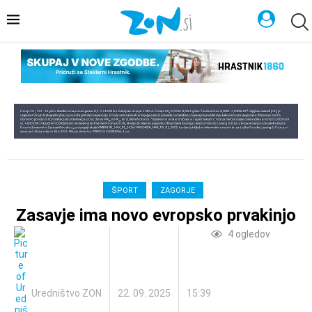
ŠPORT
ZAGORJE
Zasavje ima novo evropsko prvakinjo
4
ogledov
Uredništvo ZON
22. 09. 2025
15:39