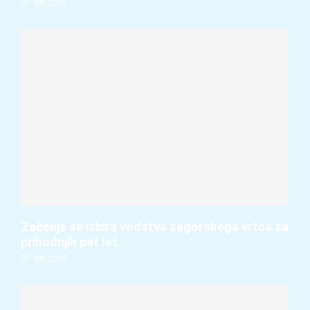
07. 08. 2026
Začenja se izbira vodstva zagorskega vrtca za
prihodnjih pet let
07. 08. 2026