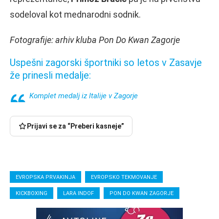
sodeloval kot mednarodni sodnik.
Fotografije: arhiv kluba Pon Do Kwan Zagorje
Uspešni zagorski športniki so letos v Zasavje
že prinesli medalje:
Komplet medalj iz Italije v Zagorje
Prijavi se za “Preberi kasneje”
EVROPSKA PRVAKINJA
EVROPSKO TEKMOVANJE
KICKBOXING
LARA INDOF
PON DO KWAN ZAGORJE