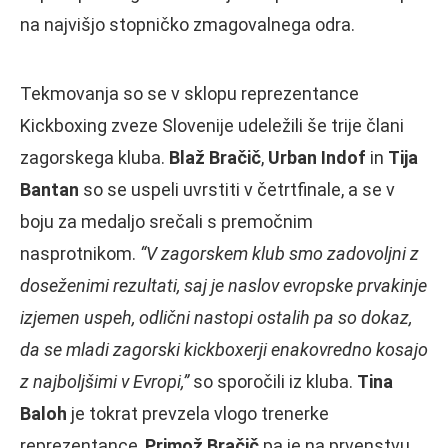
na najvišjo stopničko zmagovalnega odra.
Tekmovanja so se v sklopu reprezentance
Kickboxing zveze Slovenije udeležili še trije člani
zagorskega kluba.
Blaž Bračič
,
Urban Indof
in
Tija
Bantan
so se uspeli uvrstiti v četrtfinale, a se v
boju za medaljo srečali s premočnim
nasprotnikom.
“V zagorskem klub smo zadovoljni z
doseženimi rezultati, saj je naslov evropske prvakinje
izjemen uspeh, odlični nastopi ostalih pa so dokaz,
da se mladi zagorski kickboxerji enakovredno kosajo
z najboljšimi v Evropi,”
so sporočili iz kluba.
Tina
Baloh
je tokrat prevzela vlogo trenerke
reprezentance,
Primož Bračič
pa je na prvenstvu