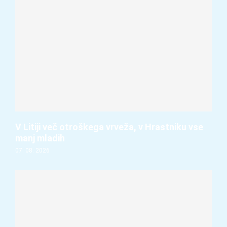
V Litiji več otroškega vrveža, v Hrastniku vse
manj mladih
07. 08. 2026