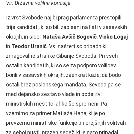
Vir: Državna volilna komisija
Iz vrst Svobode naj bi prag parlamenta prestopili
trije kandidati, ki so bili zapisani na listi v zasavskih
okrajih, in sicer
Nataša Avšič Bogovič
,
Vinko Logaj
in
Teodor Uranič
. Vsi našteti so pripadniki
zmagovalne stranke Gibanje Svoboda. Pri vseh
ostalih kandidatih, ki so se za podporo volilcev
borili v zasavskih okrajih, zaenkrat kaže, da bodo
ostali brez poslanskega mandata. Seveda pa se
med dejansko sestavo vlade in podelitvi
ministrskih mest to lahko še spremeni. Pa
vzemimo za primer Matjaža Hana, ki je po
prevzemu ministrske funkcije pri prejšnjih volitvah
za seboj pustil prazen sedež, ki je nato pripadal