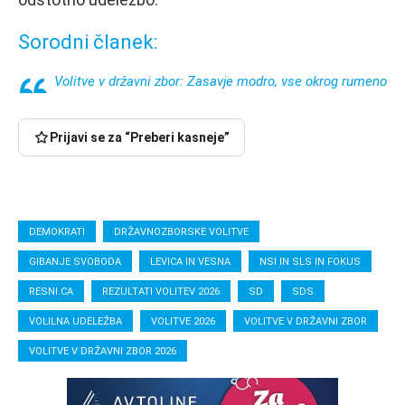
Sorodni članek:
Volitve v državni zbor: Zasavje modro, vse okrog rumeno
Prijavi se za “Preberi kasneje”
DEMOKRATI
DRŽAVNOZBORSKE VOLITVE
GIBANJE SVOBODA
LEVICA IN VESNA
NSI IN SLS IN FOKUS
RESNI.CA
REZULTATI VOLITEV 2026
SD
SDS
VOLILNA UDELEŽBA
VOLITVE 2026
VOLITVE V DRŽAVNI ZBOR
VOLITVE V DRŽAVNI ZBOR 2026