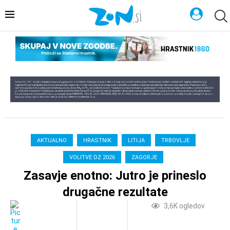
AKTUALNO
HRASTNIK
LITIJA
TRBOVLJE
VOLITVE DZ 2026
ZAGORJE
Zasavje enotno: Jutro je prineslo
drugačne rezultate
3,6K
ogledov