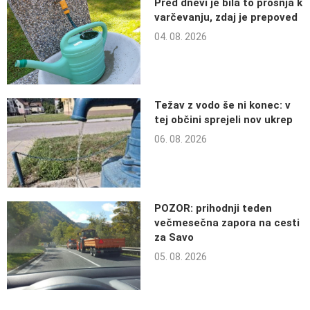
Pred dnevi je bila to prošnja k
varčevanju, zdaj je prepoved
04. 08. 2026
Težav z vodo še ni konec: v
tej občini sprejeli nov ukrep
06. 08. 2026
POZOR: prihodnji teden
večmesečna zapora na cesti
za Savo
05. 08. 2026