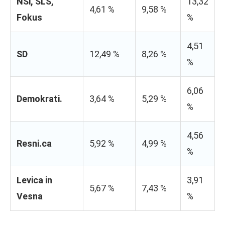
NSi, SLS,
13,32
4,61 %
9,58 %
Fokus
%
4,51
SD
12,49 %
8,26 %
%
6,06
Demokrati.
3,64 %
5,29 %
%
4,56
Resni.ca
5,92 %
4,99 %
%
Levica in
3,91
5,67 %
7,43 %
Vesna
%