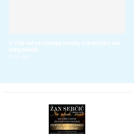
V Litiji več otroškega vrveža, v Hrastniku vse
manj mladih
07. 08. 2026