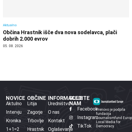
Aktualno
Občina Hrastnik išče dva nova sodelavca, plači
dobrih 2.000 evrov
05. 08. 2026
NOVICE
OBČINE
INFORMACIJE
SLEDITE
NAM
Aktulno
Litija
Uredništvo
Facebook
Prenovo je podprla
Intervju
Zagorje
O nas
fundacija
Instagram
Journalismfund Euro
Kronika
Trbovlje
Kontakt
Local Media for
TikTok
Democracy.
1+1=2
Hrastnik
Oglaševanje