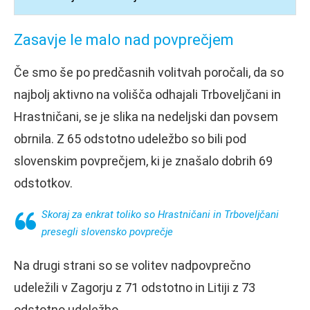
Zasavje le malo nad povprečjem
Če smo še po predčasnih volitvah poročali, da so
najbolj aktivno na volišča odhajali Trboveljčani in
Hrastničani, se je slika na nedeljski dan povsem
obrnila. Z 65 odstotno udeležbo so bili pod
slovenskim povprečjem, ki je znašalo dobrih 69
odstotkov.
Skoraj za enkrat toliko so Hrastničani in Trboveljčani
presegli slovensko povprečje
Na drugi strani so se volitev nadpovprečno
udeležili v Zagorju z 71 odstotno in Litiji z 73
odstotno udeležbo.