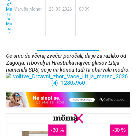
Maruša Mohar
23. 03. 2026
08:09
Če smo še včeraj zvečer poročali, da je za razliko od
Zagorja, Trbovelj in Hrastnika največ glasov Litija
namenila SDS, se je na koncu tudi ta obarvala modro.