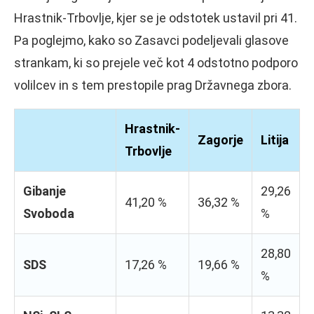
Hrastnik-Trbovlje, kjer se je odstotek ustavil pri 41.
Pa poglejmo, kako so Zasavci podeljevali glasove
strankam, ki so prejele več kot 4 odstotno podporo
volilcev in s tem prestopile prag Državnega zbora.
Hrastnik-
Zagorje
Litija
Trbovlje
Gibanje
29,26
41,20 %
36,32 %
Svoboda
%
28,80
SDS
17,26 %
19,66 %
%