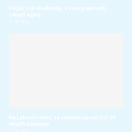
Poljak si je ob vikendu, v času prepovedi,
zakuril ogenj
07. 08. 2026
Na Lakonci rohne, za volanom pa več kot 50
mladih inženirjev
07. 08. 2026