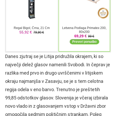
Danes zjutraj se je Litija pridružila okrajem, ki so
največji delež glasov namenili Svobodi. In čeprav je
razlika med prvo in drugo uvrščenimi v litijskem
okraju najmanjša v Zasavju, se je s tem celotna
regija odela v eno barvo. Trenutno je preštetih
99,85 odstotkov glasov. Slovenija je včeraj izbirala
novo vlado in z glasovanjem vstop v Državni zbor
omogočila sedmim političnim strankam. Poleg