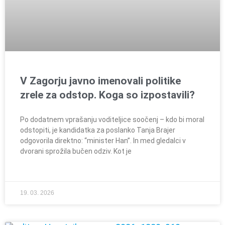
V Zagorju javno imenovali politike
zrele za odstop. Koga so izpostavili?
Po dodatnem vprašanju voditeljice soočenj – kdo bi moral
odstopiti, je kandidatka za poslanko Tanja Brajer
odgovorila direktno: “minister Han”. In med gledalci v
dvorani sprožila bučen odziv. Kot je
19. 03. 2026