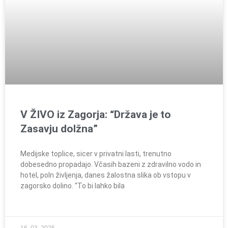
V ŽIVO iz Zagorja: “Država je to
Zasavju dolžna”
Medijske toplice, sicer v privatni lasti, trenutno
dobesedno propadajo. Včasih bazeni z zdravilno vodo in
hotel, poln življenja, danes žalostna slika ob vstopu v
zagorsko dolino. “To bi lahko bila
16. 03. 2026