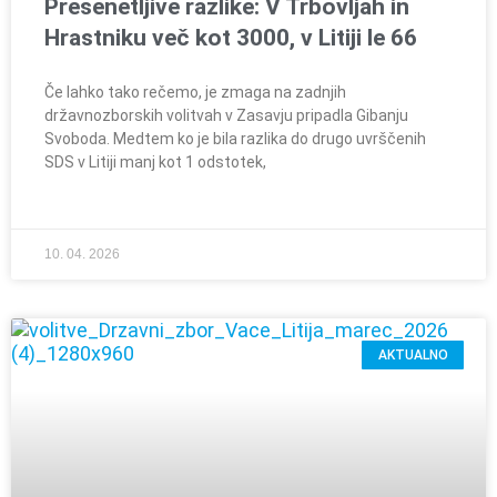
Presenetljive razlike: V Trbovljah in
Hrastniku več kot 3000, v Litiji le 66
Če lahko tako rečemo, je zmaga na zadnjih
državnozborskih volitvah v Zasavju pripadla Gibanju
Svoboda. Medtem ko je bila razlika do drugo uvrščenih
SDS v Litiji manj kot 1 odstotek,
10. 04. 2026
AKTUALNO