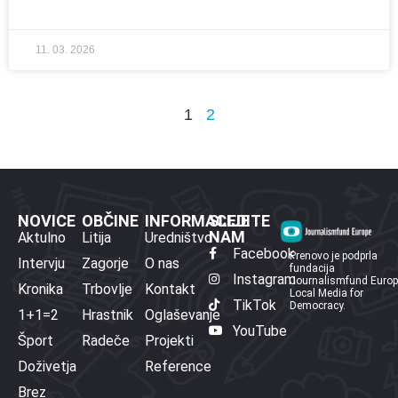
11. 03. 2026
1
2
NOVICE
OBČINE
INFORMACIJE
SLEDITE
NAM
Aktulno
Litija
Uredništvo
Facebook
Prenovo je podprla
Intervju
Zagorje
O nas
fundacija
Instagram
Journalismfund Euro
Kronika
Trbovlje
Kontakt
Local Media for
TikTok
Democracy.
1+1=2
Hrastnik
Oglaševanje
YouTube
Šport
Radeče
Projekti
Doživetja
Reference
Brez