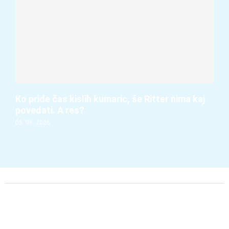
Ko pride čas kislih kumaric, še Ritter nima kaj
povedati. A res?
05. 08. 2026