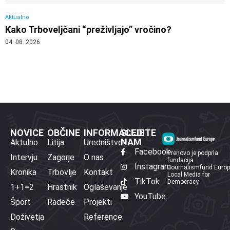
Aktualno
Kako Trboveljčani “preživljajo” vročino?
04. 08. 2026
NOVICE
OBČINE
INFORMACIJE
SLEDITE
NAM
Aktulno
Litija
Uredništvo
Facebook
Prenovo je podprla
Intervju
Zagorje
O nas
fundacija
Instagram
Journalismfund Euro
Kronika
Trbovlje
Kontakt
Local Media for
TikTok
Democracy.
1+1=2
Hrastnik
Oglaševanje
YouTube
Šport
Radeče
Projekti
Doživetja
Reference