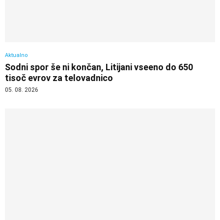
Aktualno
Sodni spor še ni končan, Litijani vseeno do 650
tisoč evrov za telovadnico
05. 08. 2026