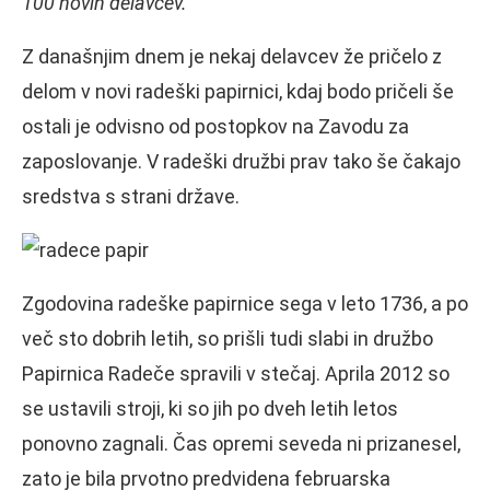
100 novih delavcev.
Z današnjim dnem je nekaj delavcev že pričelo z
delom v novi radeški papirnici, kdaj bodo pričeli še
ostali je odvisno od postopkov na Zavodu za
zaposlovanje. V radeški družbi prav tako še čakajo
sredstva s strani države.
Zgodovina radeške papirnice sega v leto 1736, a po
več sto dobrih letih, so prišli tudi slabi in družbo
Papirnica Radeče spravili v stečaj. Aprila 2012 so
se ustavili stroji, ki so jih po dveh letih letos
ponovno zagnali. Čas opremi seveda ni prizanesel,
zato je bila prvotno predvidena februarska