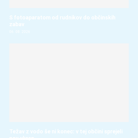
S fotoaparatom od rudnikov do občinskih
zabav
06. 08. 2026
Težav z vodo še ni konec: v tej občini sprejeli