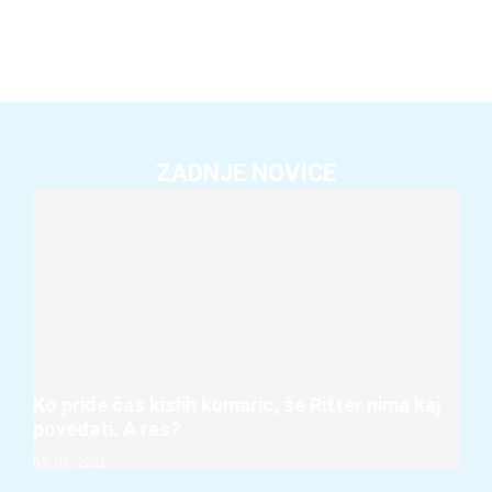
ZADNJE NOVICE
Ko pride čas kislih kumaric, še Ritter nima kaj
povedati. A res?
05. 08. 2026