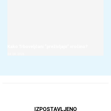
Kako Trboveljčani “preživljajo” vročino?
04. 08. 2026
IZPOSTAVLJENO