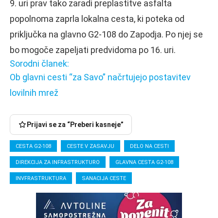
9. uri prav tako zaradi preplastitve asfalta
popolnoma zaprla lokalna cesta, ki poteka od
priključka na glavno G2-108 do Zapodja. Po njej se
bo mogoče zapeljati predvidoma po 16. uri.
Sorodni članek:
Ob glavni cesti “za Savo” načrtujejo postavitev
lovilnih mrež
Prijavi se za “Preberi kasneje”
CESTA G2-108
CESTE V ZASAVJU
DELO NA CESTI
DIREKCIJA ZA INFRASTRUKTURO
GLAVNA CESTA G2-108
INVFRASTRUKTURA
SANACIJA CESTE