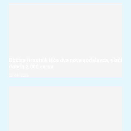
Občina Hrastnik išče dva nova sodelavca, plači
dobrih 2.000 evrov
05. 08. 2026