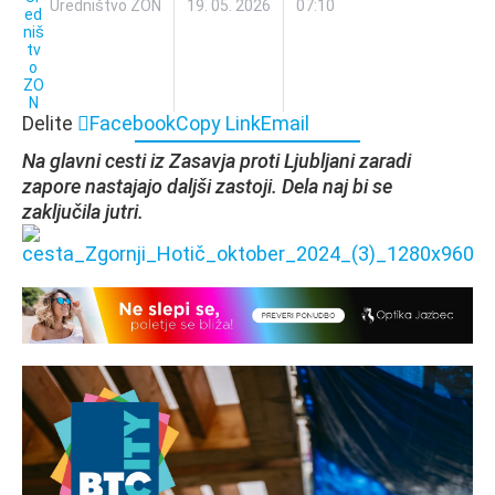
Uredništvo ZON
19. 05. 2026
07:10
Delite
Facebook
Copy Link
Email
Na glavni cesti iz Zasavja proti Ljubljani zaradi
zapore nastajajo daljši zastoji. Dela naj bi se
zaključila jutri.