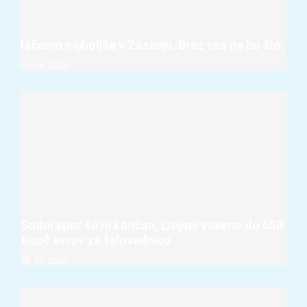
Iščemo najboljše v Zasavju. Brez vas ne bo šlo.
05. 08. 2026
Sodni spor še ni končan, Litijani vseeno do 650
tisoč evrov za telovadnico
05. 08. 2026