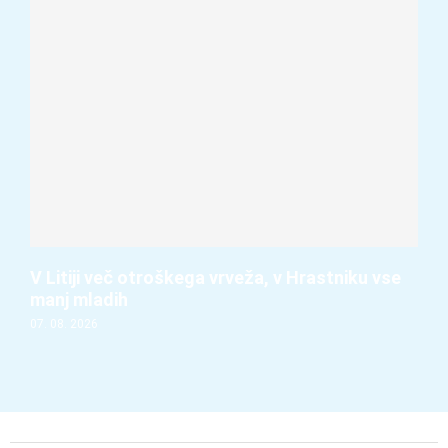
V Litiji več otroškega vrveža, v Hrastniku vse
manj mladih
07. 08. 2026