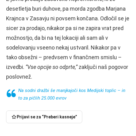
desetletja buri duhove, pa morda zgodba Marjana
Krajnca v Zasavju ni povsem končana. Odločil se je
sicer za prodajo, nikakor pa si ne zapira vrat pred
možnostjo, da bi na tej lokaciji ali sam ali v
sodelovanju vseeno nekaj ustvaril. Nikakor pa v
tako obsežni – predvsem v finančnem smislu –
izvedbi.
“Vse opcije so odprte,”
zaključi naš pogovor
poslovnež.
Na sodni dražbi še manjkajoči kos Medijski toplic – in
to za pičlih 25.000 evrov
Prijavi se za “Preberi kasneje”