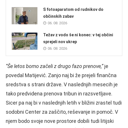
S fotoaparatom od rudnikov do
občinskih zabav
06. 08. 2026
Težav z vodo še ni konec: v tej občini
sprejeli nov ukrep
06. 08. 2026
“Še letos bomo začeli z drugo fazo prenove,”
je
povedal Matijević. Zanjo naj bi že prejeli finančna
sredstva s strani države. V naslednjih mesecih je
tako predvidena prenova tribun in razsvetljave.
Sicer pa naj bi v naslednjih letih v bližini zrastel tudi
sodobni Center za zaščito, reševanje in pomoč. V
njem bodo svoje nove prostore dobili tudi litijski