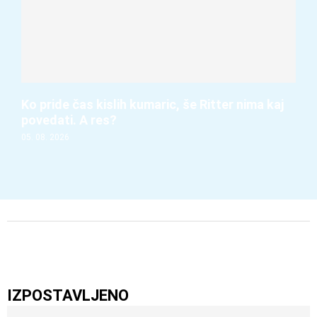
Ko pride čas kislih kumaric, še Ritter nima kaj
povedati. A res?
05. 08. 2026
IZPOSTAVLJENO