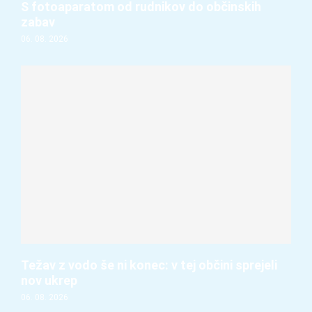
S fotoaparatom od rudnikov do občinskih
zabav
06. 08. 2026
Težav z vodo še ni konec: v tej občini sprejeli
nov ukrep
06. 08. 2026