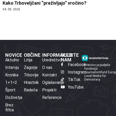
Kako Trboveljčani “preživljajo” vročino?
04. 08. 2026
NOVICE
OBČINE
INFORMACIJE
SLEDITE
NAM
Aktulno
Litija
Uredništvo
Facebook
Prenovo je podprla
Intervju
Zagorje
O nas
fundacija
Instagram
Journalismfund Euro
Kronika
Trbovlje
Kontakt
Local Media for
TikTok
Democracy.
1+1=2
Hrastnik
Oglaševanje
YouTube
Šport
Radeče
Projekti
Doživetja
Reference
Brez
filtra