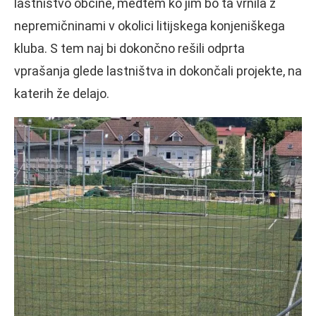
lastništvo občine, medtem ko jim bo ta vrnila z
nepremičninami v okolici litijskega konjeniškega
kluba. S tem naj bi dokončno rešili odprta
vprašanja glede lastništva in dokončali projekte, na
katerih že delajo.